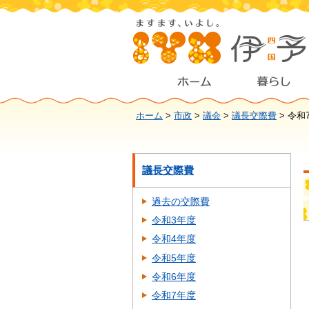
ホーム
>
市政
>
議会
>
議長交際費
> 令和
議長交際費
過去の交際費
令和3年度
令和4年度
令和5年度
令和6年度
令和7年度