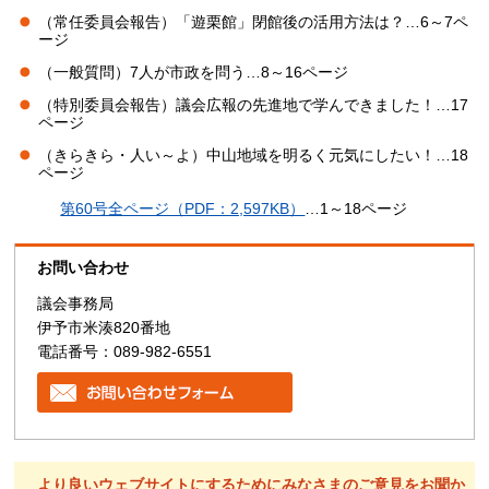
（常任委員会報告）「遊栗館」閉館後の活用方法は？…6～7ペ
ージ
（一般質問）7人が市政を問う…8～16ページ
（特別委員会報告）議会広報の先進地で学んできました！…17
ページ
（きらきら・人い～よ）中山地域を明るく元気にしたい！…18
ページ
第60号全ページ（PDF：2,597KB）
…1～18ページ
お問い合わせ
議会事務局
伊予市米湊820番地
電話番号：089-982-6551
より良いウェブサイトにするためにみなさまのご意見をお聞か