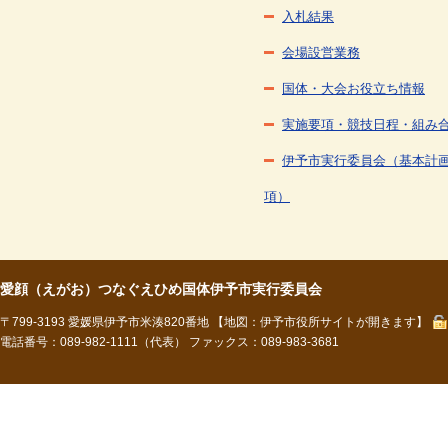
入札結果
会場設営業務
国体・大会お役立ち情報
実施要項・競技日程・組み
伊予市実行委員会（基本計
項）
愛顔（えがお）つなぐえひめ国体伊予市実行委員会
〒799-3193 愛媛県伊予市米湊820番地
【地図：伊予市役所サイトが開きます】
電話番号：089-982-1111（代表） ファックス：089-983-3681