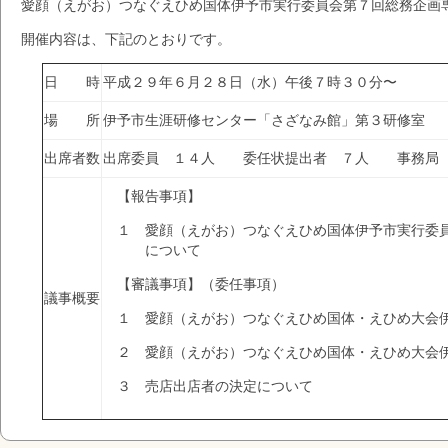
愛顔（えがお）つなぐえひめ国体伊予市実行委員会第７回総務企画
開催内容は、下記のとおりです。
日 時
平成２９年６月２８日（水）午後７時３０分〜
場 所
伊予市生涯研修センター「さざなみ館」第３研修室
出席者数
出席委員 １４人 委任状提出者 ７人 事務局
【報告事項】
１ 愛顔（えがお）つなぐえひめ国体伊予市実行委員
について
【審議事項】（委任事項）
議事概要
１ 愛顔（えがお）つなぐえひめ国体・えひめ大会伊
２ 愛顔（えがお）つなぐえひめ国体・えひめ大会伊
３ 売店出店者の決定について