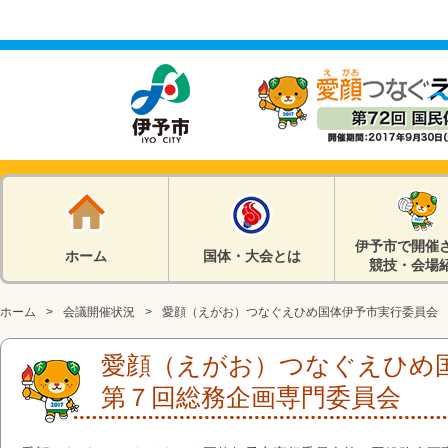
伊予市で開催
ホーム
国体・大会とは
競技・会場
ホーム
会議開催状況
愛顔（えがお）つなぐえひめ国体伊予市実行委員会
愛顔（えがお）つなぐえひめ
第７回総務企画専門委員会