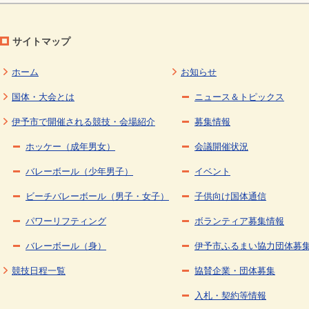
サイトマップ
ホーム
お知らせ
国体・大会とは
ニュース＆トピックス
伊予市で開催される競技・会場紹介
募集情報
ホッケー（成年男女）
会議開催状況
バレーボール（少年男子）
イベント
ビーチバレーボール（男子・女子）
子供向け国体通信
パワーリフティング
ボランティア募集情報
バレーボール（身）
伊予市ふるまい協力団体募
競技日程一覧
協賛企業・団体募集
入札・契約等情報