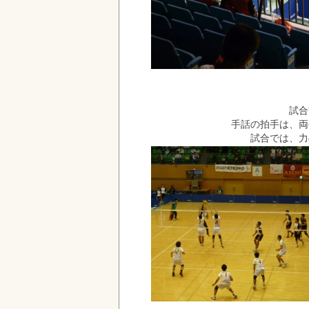
試合
手話の拍手は、両
試合では、力