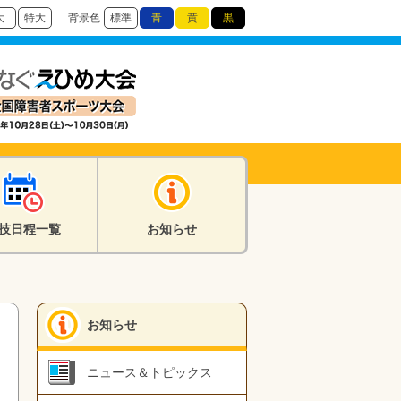
大
特大
背景色
標準
青
黄
黒
技日程一覧
お知らせ
お知らせ
ニュース＆トピックス