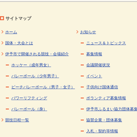
サイトマップ
ホーム
お知らせ
国体・大会とは
ニュース＆トピックス
伊予市で開催される競技・会場紹介
募集情報
ホッケー（成年男女）
会議開催状況
バレーボール（少年男子）
イベント
ビーチバレーボール（男子・女子）
子供向け国体通信
パワーリフティング
ボランティア募集情報
バレーボール（身）
伊予市ふるまい協力団体募
競技日程一覧
協賛企業・団体募集
入札・契約等情報