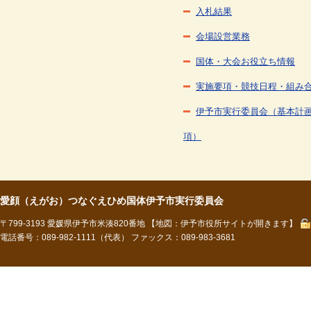
入札結果
会場設営業務
国体・大会お役立ち情報
実施要項・競技日程・組み
伊予市実行委員会（基本計
項）
愛顔（えがお）つなぐえひめ国体伊予市実行委員会
〒799-3193 愛媛県伊予市米湊820番地
【地図：伊予市役所サイトが開きます】
電話番号：089-982-1111（代表） ファックス：089-983-3681