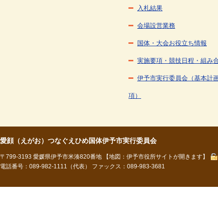
入札結果
会場設営業務
国体・大会お役立ち情報
実施要項・競技日程・組み
伊予市実行委員会（基本計
項）
愛顔（えがお）つなぐえひめ国体伊予市実行委員会
〒799-3193 愛媛県伊予市米湊820番地
【地図：伊予市役所サイトが開きます】
電話番号：089-982-1111（代表） ファックス：089-983-3681