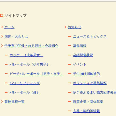
サイトマップ
ホーム
お知らせ
国体・大会とは
ニュース＆トピックス
伊予市で開催される競技・会場紹介
募集情報
ホッケー（成年男女）
会議開催状況
バレーボール（少年男子）
イベント
ビーチバレーボール（男子・女子）
子供向け国体通信
パワーリフティング
ボランティア募集情報
バレーボール（身）
伊予市ふるまい協力団体募
競技日程一覧
協賛企業・団体募集
入札・契約等情報