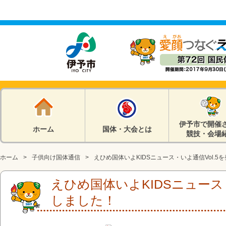
伊予市で開催
ホーム
国体・大会とは
競技・会場
ホーム
子供向け国体通信
えひめ国体いよKIDSニュース・いよ通信Vol.5
えひめ国体いよKIDSニュース・
しました！