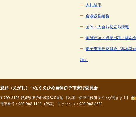
入札結果
会場設営業務
国体・大会お役立ち情報
実施要項・競技日程・組み
伊予市実行委員会（基本計
項）
愛顔（えがお）つなぐえひめ国体伊予市実行委員会
〒799-3193 愛媛県伊予市米湊820番地
【地図：伊予市役所サイトが開きます】
電話番号：089-982-1111（代表） ファックス：089-983-3681