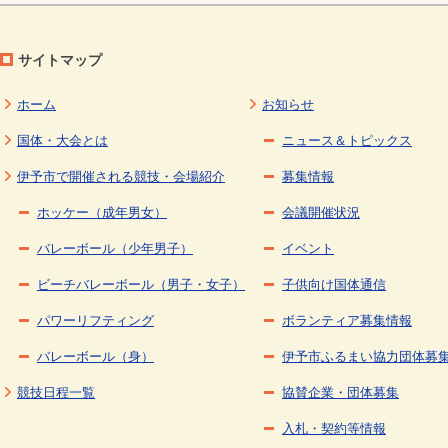
サイトマップ
ホーム
お知らせ
国体・大会とは
ニュース＆トピックス
伊予市で開催される競技・会場紹介
募集情報
ホッケー（成年男女）
会議開催状況
バレーボール（少年男子）
イベント
ビーチバレーボール（男子・女子）
子供向け国体通信
パワーリフティング
ボランティア募集情報
バレーボール（身）
伊予市ふるまい協力団体募
競技日程一覧
協賛企業・団体募集
入札・契約等情報