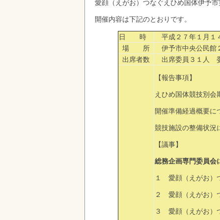
愛顔（えがお）つなぐえひめ国体伊予市
開催内容は下記のとおりです。
日 時
平成２７年１月１４
場 所
伊予市中央公民館
出席者数
出席委員３１人 
【報告事項】
えひめ国体競技別会
開催準備経過概要に
競技施設の整備状況
【議事】
総務企画専門委員会
１ 愛顔（えがお）
２ 愛顔（えがお）
３ 愛顔（えがお）