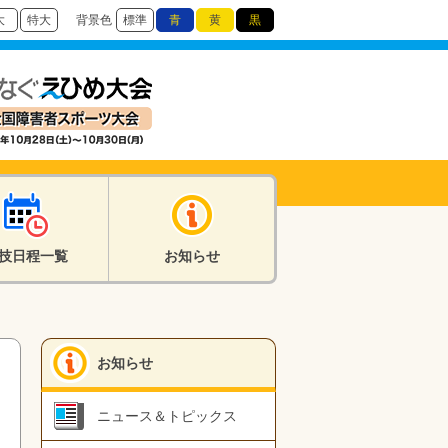
大
特大
背景色
標準
青
黄
黒
技日程一覧
お知らせ
お知らせ
ニュース＆トピックス