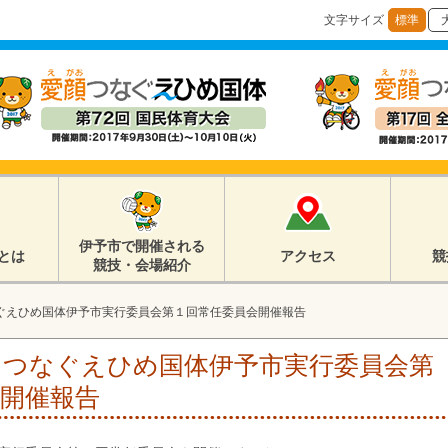
文字サイズ
標準
伊予市で開催される
とは
アクセス
競
競技・会場紹介
ぐえひめ国体伊予市実行委員会第１回常任委員会開催報告
）つなぐえひめ国体伊予市実行委員会第
開催報告