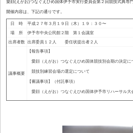
愛顔(えがお)つなぐえひめ国体伊予市実行委員会第２回競技式典専
開催内容は、下記の通りです。
日 時
平成２７年３月１９日（木）１９：３０〜
場 所
伊予市中央公民館２階 第１会議室
出席者数
出席委員１２人 委任状提出者２人
【報告事項】
愛顔（えがお）つなぐえひめ国体競技別会期の決定に
競技別練習会場の選定について
議事概要
【審議事項】（付託事項）
愛顔（えがお）つなぐえひめ国体伊予市リハーサル大