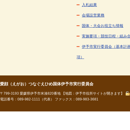
入札結果
会場設営業務
国体・大会お役立ち情報
実施要項・競技日程・組み
伊予市実行委員会（基本計
項）
愛顔（えがお）つなぐえひめ国体伊予市実行委員会
〒799-3193 愛媛県伊予市米湊820番地
【地図：伊予市役所サイトが開きます】
電話番号：089-982-1111（代表） ファックス：089-983-3681