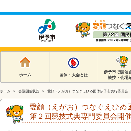
伊予市で開催
ホーム
国体・大会とは
競技・会場
ホーム
会議開催状況
愛顔（えがお）つなぐえひめ国体伊予市実行委員会
愛顔（えがお）つなぐえひめ
第２回競技式典専門委員会開