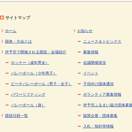
サイトマップ
ホーム
お知らせ
国体・大会とは
ニュース＆トピックス
伊予市で開催される競技・会場紹介
募集情報
ホッケー（成年男女）
会議開催状況
バレーボール（少年男子）
イベント
ビーチバレーボール（男子・女子）
子供向け国体通信
パワーリフティング
ボランティア募集情報
バレーボール（身）
伊予市ふるまい協力団体募
競技日程一覧
協賛企業・団体募集
入札・契約等情報