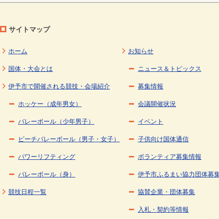
サイトマップ
ホーム
お知らせ
国体・大会とは
ニュース＆トピックス
伊予市で開催される競技・会場紹介
募集情報
ホッケー（成年男女）
会議開催状況
バレーボール（少年男子）
イベント
ビーチバレーボール（男子・女子）
子供向け国体通信
パワーリフティング
ボランティア募集情報
バレーボール（身）
伊予市ふるまい協力団体募
競技日程一覧
協賛企業・団体募集
入札・契約等情報