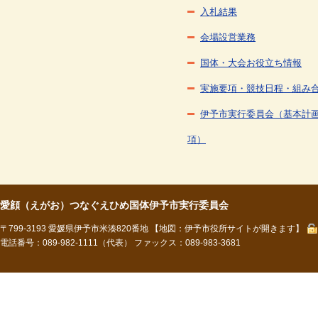
入札結果
会場設営業務
国体・大会お役立ち情報
実施要項・競技日程・組み
伊予市実行委員会（基本計
項）
愛顔（えがお）つなぐえひめ国体伊予市実行委員会
〒799-3193 愛媛県伊予市米湊820番地
【地図：伊予市役所サイトが開きます】
電話番号：089-982-1111（代表） ファックス：089-983-3681