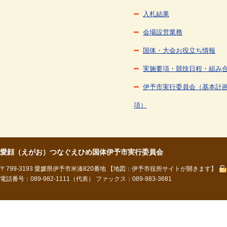
入札結果
会場設営業務
国体・大会お役立ち情報
実施要項・競技日程・組み
伊予市実行委員会（基本計
項）
愛顔（えがお）つなぐえひめ国体伊予市実行委員会
〒799-3193 愛媛県伊予市米湊820番地
【地図：伊予市役所サイトが開きます】
電話番号：089-982-1111（代表） ファックス：089-983-3681