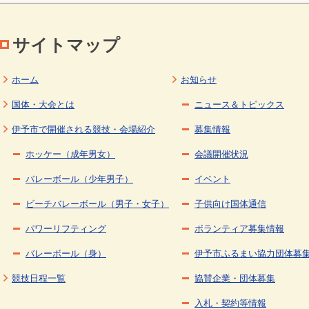
サイトマップ
ホーム
お知らせ
国体・大会とは
ニュース＆トピックス
伊予市で開催される競技・会場紹介
募集情報
ホッケー（成年男女）
会議開催状況
バレーボール（少年男子）
イベント
ビーチバレーボール（男子・女子）
子供向け国体通信
パワーリフティング
ボランティア募集情報
バレーボール（身）
伊予市ふるまい協力団体募
競技日程一覧
協賛企業・団体募集
入札・契約等情報