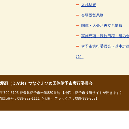
入札結果
会場設営業務
国体・大会お役立ち情報
実施要項・競技日程・組み
伊予市実行委員会（基本計
項）
愛顔（えがお）つなぐえひめ国体伊予市実行委員会
〒799-3193 愛媛県伊予市米湊820番地
【地図：伊予市役所サイトが開きます】
電話番号：089-982-1111（代表） ファックス：089-983-3681