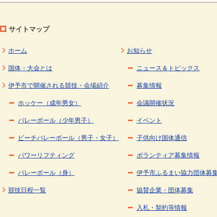
サイトマップ
ホーム
お知らせ
国体・大会とは
ニュース＆トピックス
伊予市で開催される競技・会場紹介
募集情報
ホッケー（成年男女）
会議開催状況
バレーボール（少年男子）
イベント
ビーチバレーボール（男子・女子）
子供向け国体通信
パワーリフティング
ボランティア募集情報
バレーボール（身）
伊予市ふるまい協力団体募
競技日程一覧
協賛企業・団体募集
入札・契約等情報