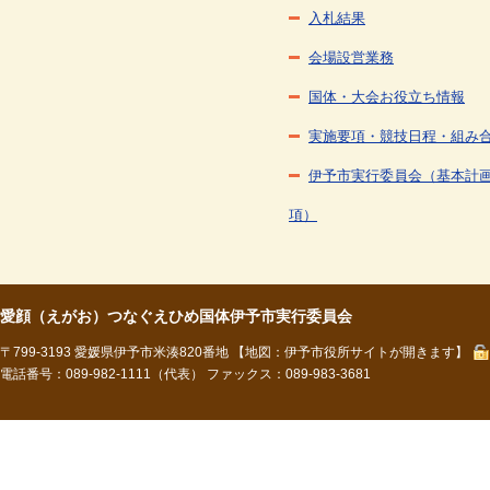
入札結果
会場設営業務
国体・大会お役立ち情報
実施要項・競技日程・組み
伊予市実行委員会（基本計
項）
愛顔（えがお）つなぐえひめ国体伊予市実行委員会
〒799-3193 愛媛県伊予市米湊820番地
【地図：伊予市役所サイトが開きます】
電話番号：089-982-1111（代表） ファックス：089-983-3681