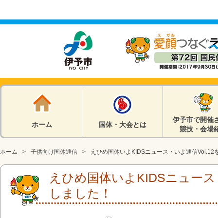
伊予市で開催
ホーム
国体・大会とは
競技・会場
ホーム
子供向け国体通信
えひめ国体いよKIDSニュース・いよ通信Vol.1
えひめ国体いよKIDSニュース・
しました！