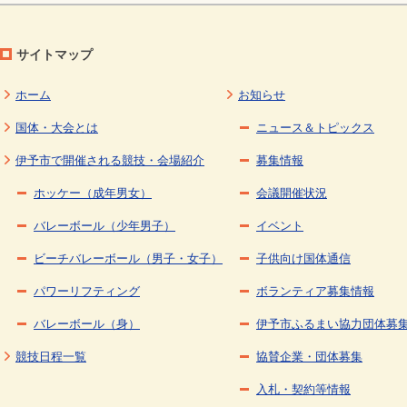
サイトマップ
ホーム
お知らせ
国体・大会とは
ニュース＆トピックス
伊予市で開催される競技・会場紹介
募集情報
ホッケー（成年男女）
会議開催状況
バレーボール（少年男子）
イベント
ビーチバレーボール（男子・女子）
子供向け国体通信
パワーリフティング
ボランティア募集情報
バレーボール（身）
伊予市ふるまい協力団体募
競技日程一覧
協賛企業・団体募集
入札・契約等情報