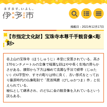
掲載日：2021年12月17日
【市指定文化財】宝珠寺本尊千手観音像<彫
刻>
谷上山の宝珠寺（ほうしゅうじ）本堂に安置されている。高さ
170センチメートルの立像で端麗な顔はやや長く生地の滑らか
さがある。腰部から下方は極めて流麗な手法で綬帯（じゅた
い）のU字型や、すその彫りは特に良く、古い形式をとってお
り藤原時代の仏像彫刻で「毘首羯磨（びしゅかつま）作」と伝
えられている。
秘仏として継承され、のど仏に金の観音像を入れているという
説もある。