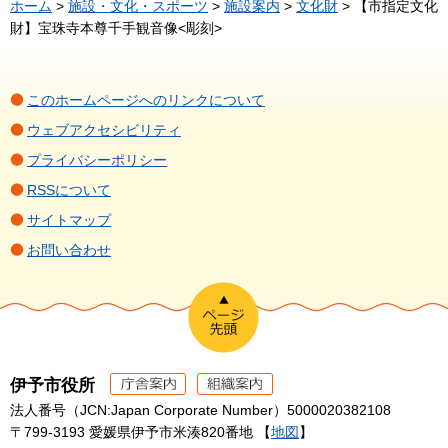
ホーム
>
施設・文化・スポーツ
>
施設案内
>
文化財
> 【市指定文化
財】宝珠寺本尊千手観音像<彫刻>
このホームページへのリンクについて
ウェブアクセシビリティ
プライバシーポリシー
RSSについて
サイトマップ
お問い合わせ
伊予市役所
法人番号（JCN:Japan Corporate Number）5000020382108
〒799-3193 愛媛県伊予市米湊820番地 【
地図
】