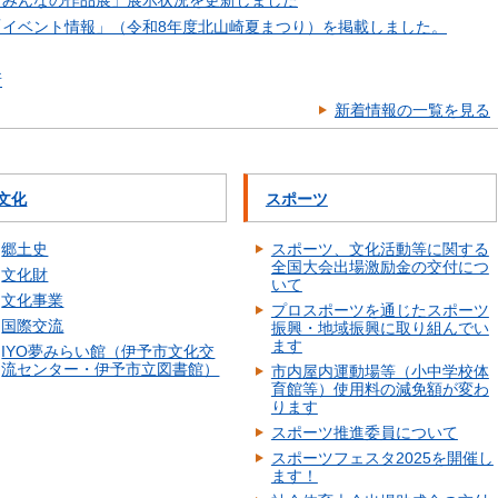
「みんなの作品展」展示状況を更新しました
「イベント情報」（令和8年度北山崎夏まつり）を掲載しました。
所
新着情報の一覧を見る
文化
スポーツ
郷土史
スポーツ、文化活動等に関する
全国大会出場激励金の交付につ
文化財
いて
文化事業
プロスポーツを通じたスポーツ
国際交流
振興・地域振興に取り組んでい
ます
IYO夢みらい館（伊予市文化交
流センター・伊予市立図書館）
市内屋内運動場等（小中学校体
育館等）使用料の減免額が変わ
ります
スポーツ推進委員について
スポーツフェスタ2025を開催し
ます！