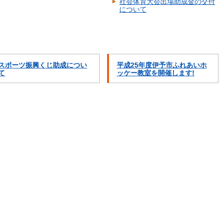
社会体育大会出場助成金の交付
について
スポーツ振興くじ助成につい
平成25年度伊予市ふれあいホ
て
ッケー教室を開催します!