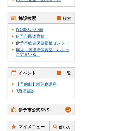
施設検索
検索
IYO夢みらい館
伊予市民体育館
伊予市総合保健福祉センター
病児・病後児保育室「いよっ
こすまいる」
イベント
一覧
【予約制】離乳食講座
3歳児健診
伊予市公式SNS
マイメニュー
使い方