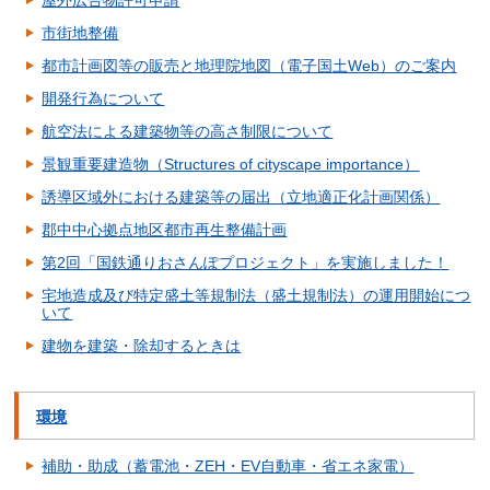
屋外広告物許可申請
市街地整備
都市計画図等の販売と地理院地図（電子国土Web）のご案内
開発行為について
航空法による建築物等の高さ制限について
景観重要建造物（Structures of cityscape importance）
誘導区域外における建築等の届出（立地適正化計画関係）
郡中中心拠点地区都市再生整備計画
第2回「国鉄通りおさんぽプロジェクト」を実施しました！
宅地造成及び特定盛土等規制法（盛土規制法）の運用開始につ
いて
建物を建築・除却するときは
環境
補助・助成（蓄電池・ZEH・EV自動車・省エネ家電）