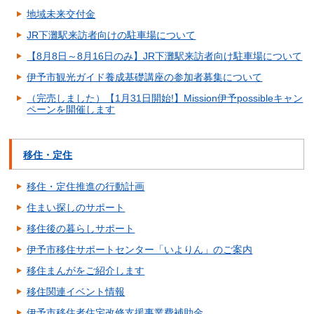
地域未来交付金
JR下灘駅来訪者向けの駐車場について
【8月8日～8月16日のみ】JR下灘駅来訪者向け駐車場について
伊予市観光ガイド養成基礎講座の参加者募集について
（完売しました）【1月31日開始!】Mission伊予possibleキャン
ペーンを開催します
移住・定住
移住・定住推進の行動計画
住まい探しのサポート
移住後の暮らしサポート
伊予市移住サポートセンター「いよりん」のご案内
移住まんがをご紹介します
移住関連イベント情報
伊予市移住者住宅改修支援事業費補助金