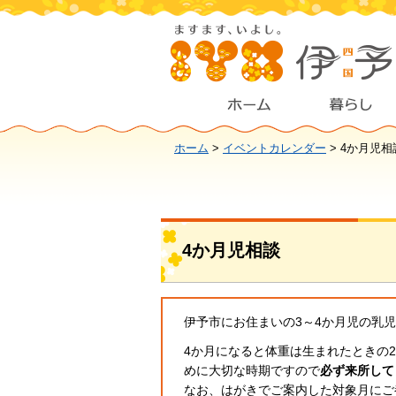
ホーム
>
イベントカレンダー
> 4か月児相
4か月児相談
伊予市にお住まいの3～4か月児の乳
4か月になると体重は生まれたときの
めに大切な時期ですので
必ず来所して
なお、はがきでご案内した対象月にご