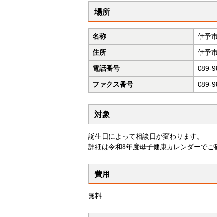
場所
名称
伊予
住所
伊予市
電話番号
089-9
ファクス番号
089-9
対象
誕生日によって相談日が変わります。
詳細は令和8年度母子健康カレンダーでご
費用
無料