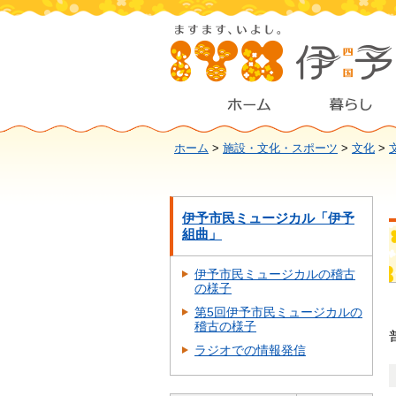
ホーム
>
施設・文化・スポーツ
>
文化
>
伊予市民ミュージカル「伊予
組曲」
伊予市民ミュージカルの稽古
の様子
第5回伊予市民ミュージカルの
稽古の様子
ラジオでの情報発信