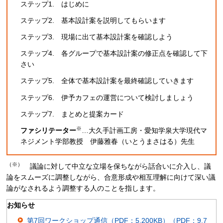
ステップ1.
は
じめに
ステップ2.
基本設
計案を説明してもらいます
ステップ3.
現場に
出て基本設計案を確認しよう
ステップ4.
各グループ
で基本設計案の修正点を確認して下
さい
ステップ5.
全体で
基本設計案を最終確認していきます
ステップ6.
伊予
カフェの運営について検討しましょう
ステップ7.
まとめ
と提案カード
※
ファシリテーター
…大久手計画工房・愛知学泉大学現代マ
ネジメント学部教授
伊
藤雅春（いとうまさはる）先生
（※）
議
論に対して中立な立場を保ちながら話合いに介入し、議
論をスムーズに調整しながら、合意形成や相互理解に向けて深い議
論がなされるよう調整する人のことを指します。
お知らせ
第7回ワークショップ通信（PDF：5,200KB）（PDF：9,7