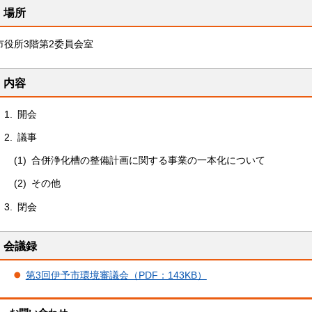
場所
市役所3階第2委員会室
内容
1.
開
会
2.
議
事
(1)
合併浄化槽の整備計画に関する事業の一本化について
(2)
そ
の他
3.
閉
会
会議録
第3回伊予市環境審議会（PDF：143KB）