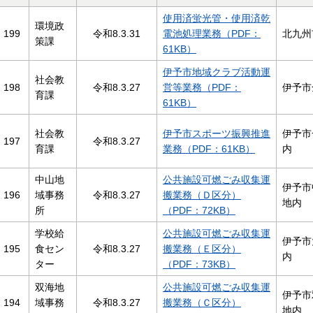
使用済蛍光管・使用済乾
環境政
199
令和8.3.31
電池処理業務（PDF：
北九州
策課
61KB）
伊予市地域クラブ活動運
社会教
198
令和8.3.27
営等業務（PDF：
伊予市
育課
61KB）
社会教
伊予市スポーツ振興推進
伊予市
197
令和8.3.27
育課
業務（PDF：61KB）
内
中山地
公共施設可燃ごみ収集運
伊予市
196
域事務
令和8.3.27
搬業務（Ｄ区分）
地内
所
（PDF：72KB）
学校給
公共施設可燃ごみ収集運
伊予市
195
食セン
令和8.3.27
搬業務（Ｅ区分）
内
ター
（PDF：73KB）
双海地
公共施設可燃ごみ収集運
伊予市
194
域事務
令和8.3.27
搬業務（Ｃ区分）
地内