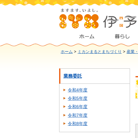
ホーム
>
ミカンまるとまちづくり
>
産業
業務委託
令和4年度
令和5年度
令和6年度
令和7年度
令和8年度