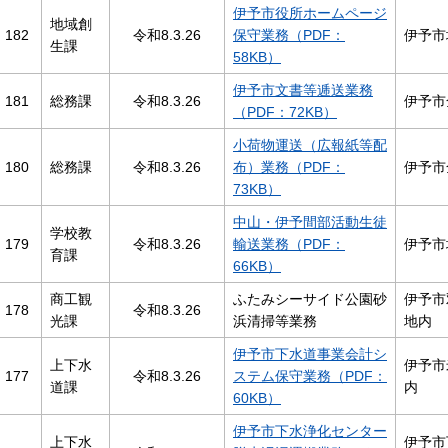
伊予市役所ホームページ
地域創
182
令和8.3.26
保守業務（PDF：
伊予市
生課
58KB）
伊予市文書等逓送業務
181
総務課
令和8.3.26
伊予市
（PDF：72KB）
小荷物運送（広報紙等配
180
総務課
令和8.3.26
布）業務（PDF：
伊予市
73KB）
中山・伊予間部活動生徒
学校教
179
令和8.3.26
輸送業務（PDF：
伊予市
育課
66KB）
商工観
ふたみシーサイド公園砂
伊予市
178
令和8.3.26
光課
浜清掃等業務
地内
伊予市下水道事業会計シ
上下水
伊予市
177
令和8.3.26
ステム保守業務（PDF：
道課
内
60KB）
伊予市下水浄化センター
上下水
伊予市