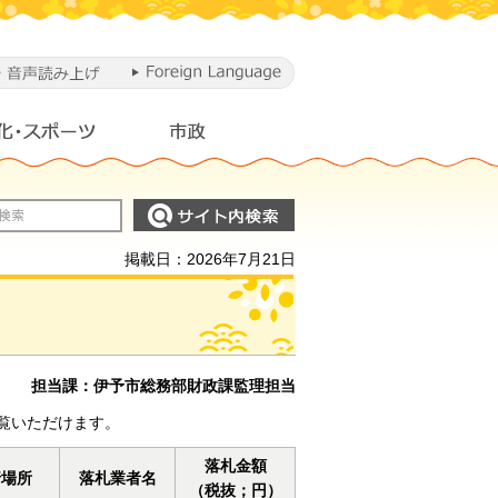
掲載日：2026年7月21日
担当課：伊予市総務部財政課監理担当
覧いただけます。
落札金額
行場所
落札業者名
（税抜；円）