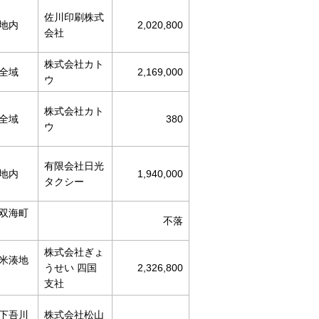
佐川印刷株式
地内
2,020,800
会社
株式会社カト
全域
2,169,000
ウ
株式会社カト
全域
380
ウ
有限会社日光
地内
1,940,000
タクシー
双海町
不落
株式会社ぎょ
米湊地
うせい 四国
2,326,800
支社
下吾川
株式会社松山