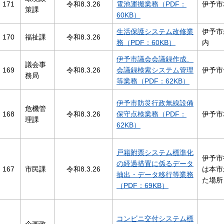
171
令和8.3.26
電池運搬業務（PDF：
伊予市
策課
60KB）
生活保護システム改修業
伊予市
170
福祉課
令和8.3.26
務（PDF：60KB）
内
伊予市議会会議録作成、
議会事
169
令和8.3.26
会議録検索システム管理
伊予市
務局
等業務（PDF：62KB）
伊予市防災行政無線設備
危機管
168
令和8.3.26
保守点検業務（PDF：
伊予市
理課
62KB）
戸籍附票システム標準化
伊予市
の経過措置に係るデータ
167
市民課
令和8.3.26
は本市
抽出・データ移行等業務
た場所
（PDF：69KB）
コンビニ交付システム標