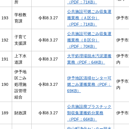
所
（PDF：71KB）
公共施設可燃ごみ収集運
学校教
193
令和8.3.27
搬業務（Ａ区分）
伊予市
育課
（PDF：71KB）
公共施設可燃ごみ収集運
子育て
192
令和8.3.27
搬業務（Ｂ区分）
伊予市
支援課
（PDF：70KB）
上下水
大平処理場脱水汚泥運搬
伊予市
191
令和8.3.27
道課
業務（PDF：64KB）
内
伊予地
区ごみ
伊予地区清掃センター可
伊予市
190
処理施
令和8.3.27
燃ごみ運搬業務（PDF：
内
設管理
69KB）
組合
公共施設廃プラスチック
189
財政課
令和8.3.27
類収集運搬処分業務
伊予市
（PDF：66KB）
中山町浄化センター脱水