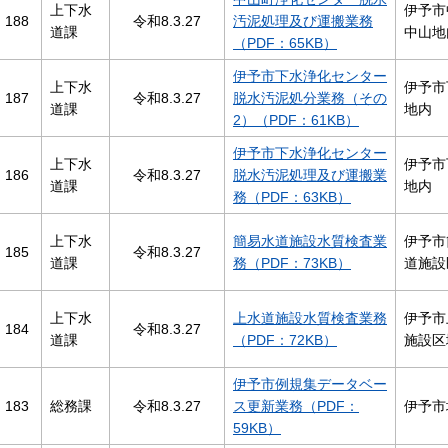
上下水
伊予市
188
令和8.3.27
汚泥処理及び運搬業務
道課
中山地
（PDF：65KB）
伊予市下水浄化センター
上下水
伊予市
187
令和8.3.27
脱水汚泥処分業務（その
道課
地内
2）（PDF：61KB）
伊予市下水浄化センター
上下水
伊予市
186
令和8.3.27
脱水汚泥処理及び運搬業
道課
地内
務（PDF：63KB）
上下水
簡易水道施設水質検査業
伊予市
185
令和8.3.27
道課
務（PDF：73KB）
道施設
上下水
上水道施設水質検査業務
伊予市
184
令和8.3.27
道課
（PDF：72KB）
施設区
伊予市例規集データベー
183
総務課
令和8.3.27
ス更新業務（PDF：
伊予市
59KB）