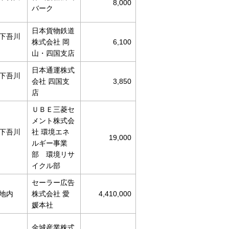
8,000
バーク
日本貨物鉄道
下吾川
株式会社 岡
6,100
山・四国支店
日本通運株式
下吾川
会社 四国支
3,850
店
ＵＢＥ三菱セ
メント株式会
下吾川
社 環境エネ
19,000
ルギー事業
部 環境リサ
イクル部
セーラー広告
地内
株式会社 愛
4,410,000
媛本社
金城産業株式