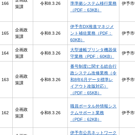
企画政
166
令和8.3.26
準準拠システム移行業務
伊予市
策課
（PDF：63KB）
伊予市DX推進マネジメ
企画政
165
令和8.3.26
ント補佐業務（PDF：
伊予市
策課
60KB）
企画政
大型連帳プリンタ機器保
164
令和8.3.26
伊予市
策課
守業務（PDF：60KB）
番号制度に関する総合行
政システム改修業務（令
企画政
163
令和8.3.26
和8年6月データ標準レ
伊予市
策課
イアウト改版対応）
（PDF：65KB）
職員ポータル外情報シス
企画政
162
令和8.3.26
テムサポート業務
伊予市
策課
（PDF：62KB）
伊予市公共ネットワーク