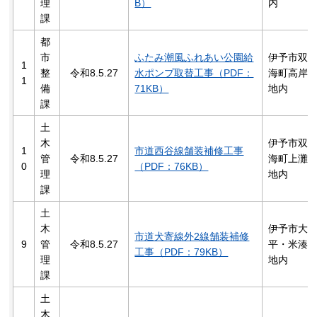
理
B）
内
課
都
市
ふたみ潮風ふれあい公園給
伊予市双
1
整
令和8.5.27
水ポンプ取替工事（PDF：
海町高岸
1
備
71KB）
地内
課
土
木
伊予市双
1
市道西谷線舗装補修工事
管
令和8.5.27
海町上灘
0
（PDF：76KB）
理
地内
課
土
木
伊予市大
市道犬寄線外2線舗装補修
9
管
令和8.5.27
平・米湊
工事（PDF：79KB）
理
地内
課
土
木