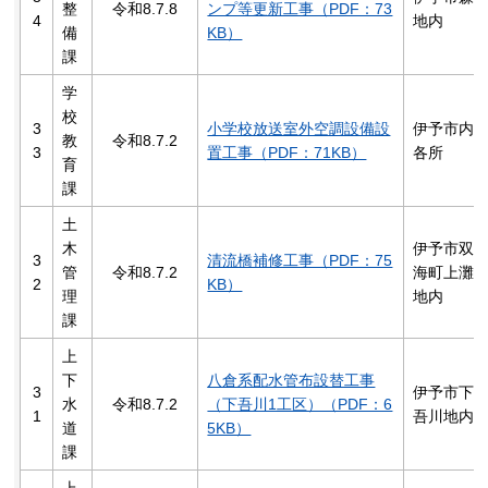
整
令和8.7.8
ンプ等更新工事（PDF：73
4
地内
備
KB）
課
学
校
3
小学校放送室外空調設備設
伊予市内
教
令和8.7.2
3
置工事（PDF：71KB）
各所
育
課
土
木
伊予市双
3
清流橋補修工事（PDF：75
管
令和8.7.2
海町上灘
2
KB）
理
地内
課
上
下
八倉系配水管布設替工事
3
伊予市下
水
令和8.7.2
（下吾川1工区）（PDF：6
1
吾川地内
道
5KB）
課