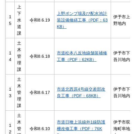
上
下
上野ポンプ場及び配水池計
1
伊予市上
水
令和8.6.19
装設備修繕工事（PDF：63
5
野地内
道
KB）
課
土
木
1
市道松本八反地線舗装補修
伊予市下
管
令和8.6.18
4
工事（PDF：62KB）
吾川地内
理
課
土
木
1
市道北西原4号線交差部改
伊予市下
管
令和8.6.17
3
良工事（PDF：68KB）
吾川地内
理
課
土
木
市道日喰上浜線外1線防護
伊予市双
1
管
令和8.6.10
柵改修工事（PDF：76K
海町串地
2