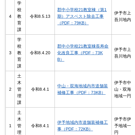
学
校
郡中小学校21教室棟（第1
伊予市上
4
教
令和8.5.13
期）アスベスト除去工事
吾川地内
育
（PDF：79KB）
課
学
校
郡中小学校21教室棟長寿命
伊予市上
3
教
令和8.4.20
化改良工事（PDF：73K
吾川地内
育
B）
課
土
木
伊予市中
中山・双海地域内市道舗装
2
管
令和8.4.1
山・双海
補修工事（PDF：73KB）
理
地域一円
課
土
木
伊予市伊
伊予地域内市道舗装補修工
1
管
令和8.4.1
予地域一
事（PDF：72KB）
理
円