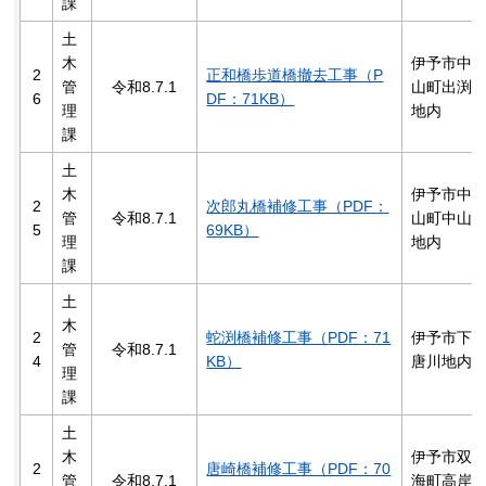
課
土
木
伊予市中
2
正和橋歩道橋撤去工事（P
管
令和8.7.1
山町出渕
6
DF：71KB）
理
地内
課
土
木
伊予市中
2
次郎丸橋補修工事（PDF：
管
令和8.7.1
山町中山
5
69KB）
理
地内
課
土
木
2
蛇渕橋補修工事（PDF：71
伊予市下
管
令和8.7.1
4
KB）
唐川地内
理
課
土
木
伊予市双
2
唐崎橋補修工事（PDF：70
管
令和8.7.1
海町高岸