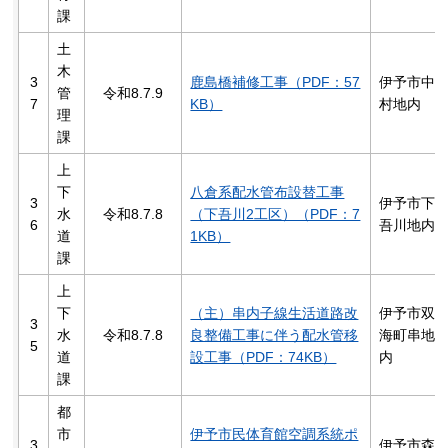
課
土
木
3
鹿島橋補修工事（PDF：57
伊予市中
管
令和8.7.9
7
KB）
村地内
理
課
上
下
八倉系配水管布設替工事
3
伊予市下
水
令和8.7.8
（下吾川2工区）（PDF：7
6
吾川地内
道
1KB）
課
上
下
（主）串内子線生活道路改
伊予市双
3
水
令和8.7.8
良整備工事に伴う配水管移
海町串地
5
道
設工事（PDF：74KB）
内
課
都
市
伊予市民体育館空調系統ポ
3
伊予市森