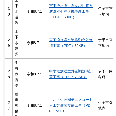
上
下
宮下浄水場主系及び回収系
3
伊予市宮
水
令和8.7.1
逆洗次亜注入機更新工事
0
下地内
道
（PDF：63KB）
課
上
下
2
宮下浄水場空気作動弁外修
伊予市宮
水
令和8.7.1
9
繕工事（PDF：62KB）
下地内
道
課
学
校
2
中学校放送室外空調設備設
伊予市内
教
令和8.7.1
8
置工事（PDF：75KB）
各所
育
課
都
市
しおさい公園テニスコート
2
伊予市森
整
令和8.7.1
人工芝舗装改修工事（PD
7
地内
備
F：74KB）