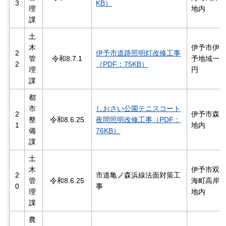
3
KB）
理
地内
課
土
木
伊予市伊
2
伊予市道路照明灯改修工事
管
令和8.7.1
予地域一
2
（PDF：75KB）
理
円
課
都
市
しおさい公園テニスコート
2
伊予市森
整
令和8.6.25
夜間照明改修工事（PDF：
1
地内
備
76KB）
課
土
木
伊予市双
2
市道亀ノ森浜線法面対策工
管
令和8.6.25
海町高岸
0
事
理
地内
課
農