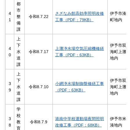
都
市
4
さざなみ館高効率照明改修
伊予市湊
整
令和8.7.22
1
工事（PDF：79KB）
町地内
備
課
上
下
伊予市双
4
上灘浄水場空気圧縮機修繕
水
令和8.7.17
海町上灘
0
工事（PDF：63KB）
道
地内
課
上
下
伊予市双
3
小網浄水場制御盤修繕工事
水
令和8.7.10
海町上灘
9
（PDF：63KB）
道
地内
課
学
校
3
港南中学校運動場夜間照明
伊予市米
教
令和8.7.9
8
改修工事（PDF：68KB）
湊地内
育