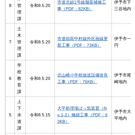
市道北組1号線舗装補修工
伊予市下
8
管
令和8.5.20
事（PDF：82KB）
三谷地内
理
課
土
木
市道稲荷中村線外区画線更
伊予市一
7
管
令和8.5.20
新工事（PDF：73KB）
円
理
課
学
校
北山崎小学校放送設備改良
伊予市尾
6
教
令和8.5.20
工事（PDF：76KB）
崎地内
育
課
上
下
大平処理場ばっ気装置（N
伊予市大
5
水
令和8.5.15
o.1-2）修繕工事（PDF：6
平地内
道
3KB）
課