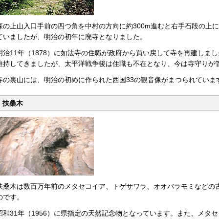
森の上山入口手前の四つ角を中村の方向に約300m進むと右手石段の上
ていましたが、明治の初年に廃寺となりました。
明治11年（1878）に如法寺の住職が政府から買い戻して寺を再建しま
維持してきましたが、太平洋戦争後は住職も不在となり、今は寺守りが
寺の裏山には、明治の初めに作られた西国33の観音像がまつられていま
扶桑木
扶桑木は数百万年前のメタセコイア、トゲサワラ、オオバラモミなどの
のです。
昭和31年（1956）に県指定の天然記念物となっています。また、メタ