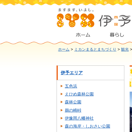
ホーム
>
ミカンまるとまちづくり
>
観光
伊予エリア
五色浜
えひめ森林公園
森林公園
鵜の崎峠
伊豫岡八幡神社
森の海岸・しおさい公園