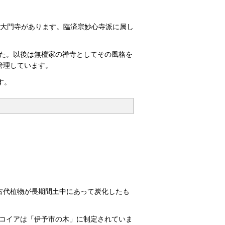
に大門寺があります。臨済宗妙心寺派に属し
した。以後は無檀家の禅寺としてその風格を
管理しています。
す。
古代植物が長期間土中にあって炭化したも
セコイアは「伊予市の木」に制定されていま