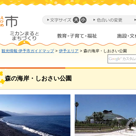
>
観光情報:伊予市ガイドマップ
>
伊予エリア
> 森の海岸・しおさい公園
森の海岸・しおさい公園