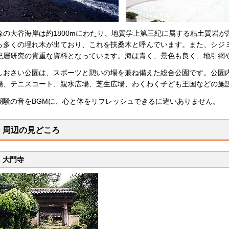
森の大谷海岸は約1800mにわたり、地質学上第三紀に属する粘土質岩
ら多くの埋れ木が出ており、これを扶桑木と呼んでいます。また、シジ
紀層研究の貴重な資料となっています。海は青く、景色も良く、地引網
しおさい公園は、スポーツと憩いの場を兼ね備えた総合公園です。公園
場、テニスコート、親水広場、芝生広場、わくわく子ども王国などの施
潮騒の音をBGMに、心と体をリフレッシュできるに違いありません。
周辺の見どころ
大門寺