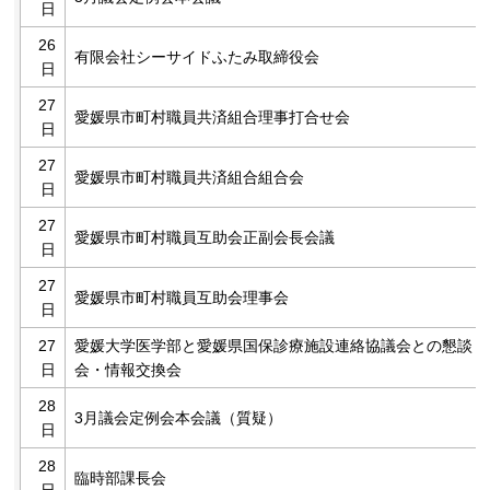
日
26
有限会社シーサイドふたみ取締役会
日
27
愛媛県市町村職員共済組合理事打合せ会
日
27
愛媛県市町村職員共済組合組合会
日
27
愛媛県市町村職員互助会正副会長会議
日
27
愛媛県市町村職員互助会理事会
日
27
愛媛大学医学部と愛媛県国保診療施設連絡協議会との懇談
日
会・情報交換会
28
3月議会定例会本会議（質疑）
日
28
臨時部課長会
日