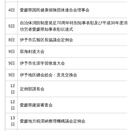
4日
愛媛県国民健康保険団体連合会理事会
自治体消防制度発足70周年特別知事表彰及び平成30年度消
5日
功労者愛媛県知事表彰伝達式
8日
伊予市広報区長協議会定例会
9日
双海剣道大会
9日
伊予市生涯学習推進大会
9日
伊予地区纏会総会・意見交換会
12
定例部課長会
日
12
愛媛県建築審査会
日
13
愛媛地方税滞納整理機構議会定例会
日