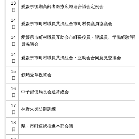
13
愛媛県後期高齢者医療広域連合議会定例会
日
14
愛媛県市町村職員共済組合市町村長議員協議会
日
14
愛媛県市町村職員互助会市町長役員・評議員、学識経験評議
日
員協議会
14
愛媛県市町村職員共済組合・互助会合同意見交換会
日
15
叙勲受章祝賀会
日
16
中予郵便局長会通常総会
日
17
林野火災防御訓練
日
18
県・市町連携推進本部会議
日