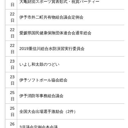
大亀財団スポーツ賞表彰式・祝賀パーティー
日
22
伊予市外二町共有物組合議会定例会
日
22
愛媛県国民健康保険団体連合会通常総会
日
22
2019重信川総合水防演習実行委員会
日
23
いよし和太鼓のつどい
日
23
伊予ソフトボール協会総会
日
25
伊予消防等事務組合議会
日
25
全国大会出場選手激励会（2件）
日
26
3月議会定例会本会議