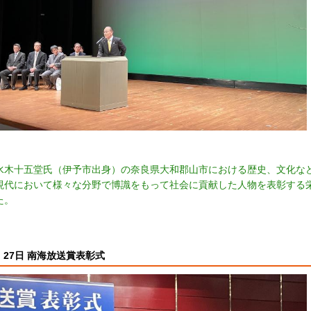
水木十五堂氏（伊予市出身）の奈良県大和郡山市における歴史、文化な
現代において様々な分野で博識をもって社会に貢献した人物を表彰する
た。
27日 南海放送賞表彰式