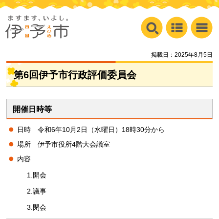
掲載日：2025年8月5日
第6回伊予市行政評価委員会
開催日時等
日時
令和
6年10月2日（水曜日）18時30分から
場所
伊
予市役所4階大会議室
内容
1.開会
2.議事
3.閉会