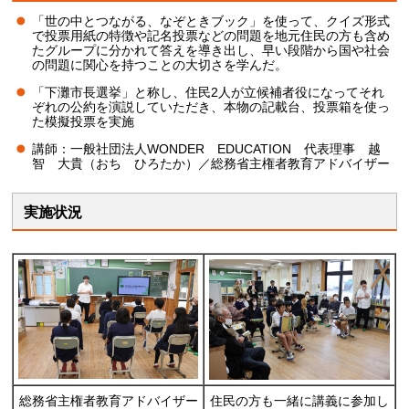
「世の中とつながる、なぞときブック」を使って、クイズ形式
で投票用紙の特徴や記名投票などの問題を地元住民の方も含め
たグループに分かれて答えを導き出し、早い段階から国や社会
の問題に関心を持つことの大切さを学んだ。
「下灘市長選挙」と称し、住民2人が立候補者役になってそれ
ぞれの公約を演説していただき、本物の記載台、投票箱を使っ
た模擬投票を実施
講師：一般社団法人WONDER EDUCATION 代表理事 越
智 大貴（おち ひろたか）／総務省主権者教育アドバイザー
実施状況
総務省主権者教育アドバイザー
住民の方も一緒に講義に参加し