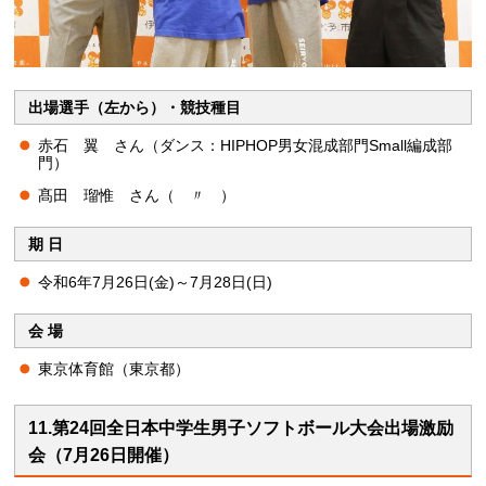
出場選手（左から）・競技種目
赤石 翼 さん（ダンス：HIPHOP男女混成部門Small編成部
門）
髙田 瑠惟 さん（ 〃 ）
期 日
令和6年7月26日(金)～7月28日(日)
会 場
東京体育館（東京都）
11.第24回全日本中学生男子ソフトボール大会出場激励
会（7月26日開催）