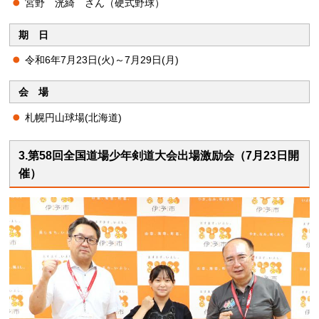
宮野 洸綺 さん（硬式野球）
期 日
令和6年7月23日(火)～7月29日(月)
会 場
札幌円山球場(北海道)
3.第58回全国道場少年剣道大会出場激励会（7月23日開
催）