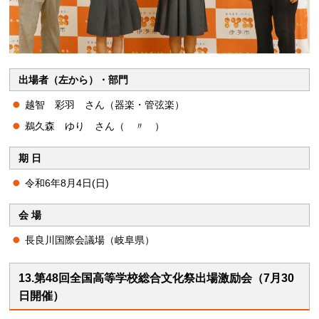
出場者（左から）・部門
越智 彩羽 さん（器楽・管弦楽）
鵜久森 ゆり さん（ 〃 ）
期 日
令和6年8月4日(日)
会 場
長良川国際会議場（岐阜県）
13.第48回全国高等学校総合文化祭出場激励会（7月30
日開催）