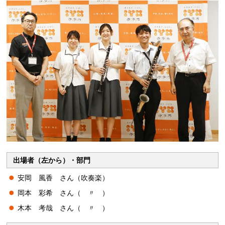
出場者（左から）・部門
安岡 風香 さん（吹奏楽）
岡本 彩希 さん（ 〃 ）
木本 考哉 さん（ 〃 ）