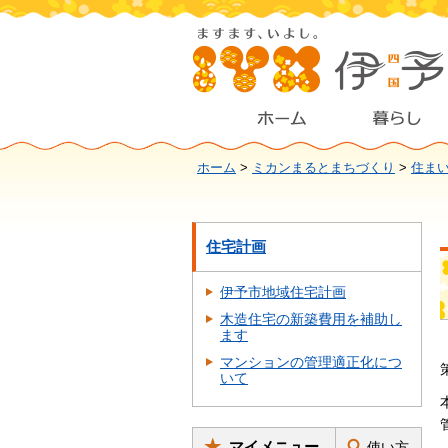
ホーム
>
ミカンまるとまちづくり
>
住ま
住宅計画
伊予市地域住宅計画
木造住宅の新築費用を補助し
ます
マンションの管理適正化につ
いて
マイメニュー
使い方