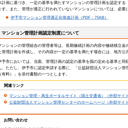
本計画に基づき、一定の基準を満たすマンションの管理計画を認定する
ます。また、管理が適正に行われていないマンションについては、必要
伊予市マンション管理適正化推進計画（PDF：75KB）
マンション管理計画認定制度について
マンションの管理組合の管理者等は、長期修繕計画の内容や修繕積立金
た管理計画を作成し、その内容が一定の基準を満たす場合には、地方公
伊予市においては、当面、管理計画の認定の基準を国の定める基準と同
ん。ただし、伊予市に認定申請する際に、「公益財団法人マンション管
（有料）」を添付書類の一つとします。
関連リンク
マンション管理・再生ポータルサイト（国土交通省）（外部サイ
公益財団法人マンション管理センターのホームページ（外部サイ
お問い合わせ