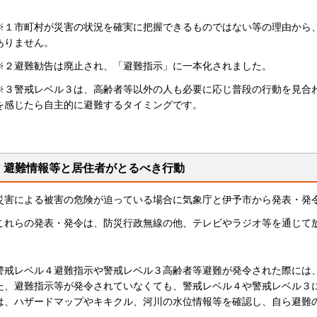
※１市町村が災害の状況を確実に把握できるものではない等の理由から
ありません。
※２避難勧告は廃止され、「避難指示」に一本化されました。
※３警戒レベル３は、高齢者等以外の人も必要に応じ普段の行動を見合
を感じたら自主的に避難するタイミングです。
避難情報等と居住者がとるべき行動
災害による被害の危険が迫っている場合に気象庁と伊予市から発表・発
これらの発表・発令は、防災行政無線の他、テレビやラジオ等を通じて
警戒レベル４避難指示や警戒レベル３高齢者等避難が発令された際には
た、避難指示等が発令されていなくても、警戒レベル４や警戒レベル３
は、ハザードマップやキキクル、河川の水位情報等を確認し、自ら避難