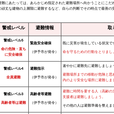
避難にあたっては、あらかじめ指定された避難場所へ向かうことにこだ
の頑丈な建物の上層階に避難するなど、自らの判断でその時点で最善の
警戒レベル
避難情報
取
警戒レベル5
緊急安全確保
既に災害が発生している状況で
命の危険・
直ち
（伊予市が発令）
命を守るための行動をとりまし
に安全確保
速やかに避難先に避難しましょ
警戒レベル4
避難指示
避難場所までの移動が危険と思
全員避難
（伊予市が発令）
内のより安全な場所に避難しま
避難に時間を要する人（高齢の
警戒レベル3
高齢者等避難
支援者は避難しましょう。
高齢者等は避難
（伊予市が発令）
その他の人は避難準備を整えま