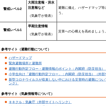
大雨注意報・洪水
注意報など
避難に備え、ハザードマップ等
警戒レベル2
う。
（気象庁が発表）
早期注意情報
警戒レベル1
災害への心構えを高めましょう
（気象庁が発表）
参考サイト（避難行動について）
ハザードマップ
緊急避難場所と避難所
避難行動判定フロー・避難情報のポイント：内閣府（防災担当）
小学生向け「避難行動判定フロー」：内閣府（防災担当）（外部
新型コロナウイルスが収束しない中における災害時の避難につい
ンク）
参考サイト（気象情報等について）
キキクル：気象庁（外部サイトへリンク）