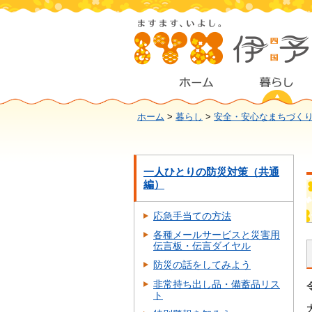
ホーム
>
暮らし
>
安全・安心なまちづく
一人ひとりの防災対策（共通
編）
応急手当ての方法
各種メールサービスと災害用
伝言板・伝言ダイヤル
防災の話をしてみよう
非常持ち出し品・備蓄品リス
ト