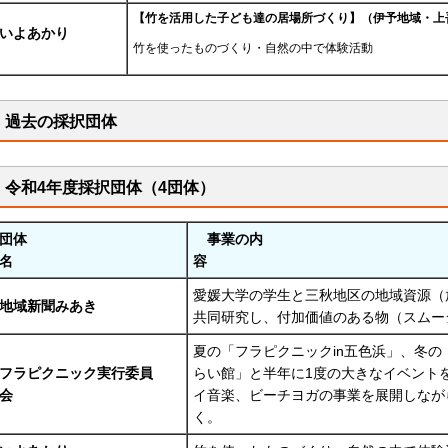
【竹を活用した子ども達の居場所づくり】（伊予地域・上
いよあかり
竹を使ったものづくり・自然の中で体験活動
過去の採択団体
令和4年度採択団体（4団体）
団体
事業の内
名
愛媛大学の学生と三秋地区の地域資源（
地域新聞みあき
共同研究し、付加価値のある物（スム
夏の「フラピクニックin五色浜」、冬の「
フラピクニック実行委員
らい館」と半年に1度の大きなイベント
会
イ音楽、ビーチヨガの事業を展開しなが
く。