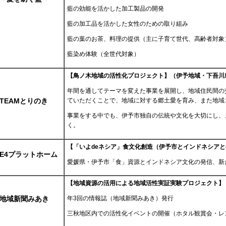
藍の効能を活かした加工製品の開発
藍の加工品を活かした女性のための取り組み
藍の葉のお茶、料理の提供（主に子育て世代、高齢者対象
藍染め体験（全世代対象）
【鳥ノ木地域の活性化プロジェクト】（伊予地域・下吾川
年間を通してテーマを変えた事業を展開し、地域住民間の
TEAMとりのき
ていただくことで、地域に対する郷土愛を育み、また地域
事業をする中でも、伊予市独自の伝統や文化を大切にし、
く。
【「いよdeネシア」食文化創造（伊予市とインドネシア
E4プラットホーム
愛媛県・伊予市「食」資源とインドネシア文化の発信、新
【地域資源の活用による地域活性実証実験プロジェクト】
地域新聞みあき
年3回の情報誌（地域新聞みあき）発行
三秋地区内での活性化イベントの開催（ホタル観賞会・レ