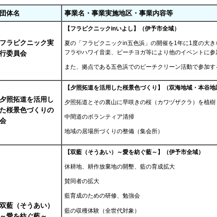
団体名
事業名・事業実施地区・事業内容等
【フラピクニックinいよし】（伊予市全域）
フラピクニック実
夏の「フラピクニックin五色浜」の開催を1年に1度の大
フラやハワイ音楽、ビーチヨガ等により他のイベントに参
行委員会
また、拠点である五色浜でのビーチクリーン活動で参加す
【夕照拓道を活用した桜景色づくり】（双海地域・本谷地
夕照拓道を活用し
夕照拓道とその裏山に早咲きの桜（カワヅザクラ）を植樹
た桜景色づくりの
中間道のボランティア清掃
会
地域の居場所づくりの整備（集会所）
【双藍（そうあい）～愛を紡ぐ藍～】（伊予市全域）
休耕地、耕作放棄地の開墾、藍の育成拡大
賛同者の拡大
藍育成のための研修、勉強会
双藍（そうあい）
藍の収穫体験（全世代対象）
～愛を紡ぐ藍～