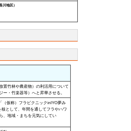
吾川地区）
容
放置竹林や農産物）の利活用について
ージー・竹楽器等）へと昇華させる。
（仮称）フラピクニックinIYO夢み
を核として、年間を通してフラやハワ
ら、地域・まちを元気にしてい