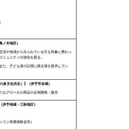
）
鳥ノ木地区）
交流や地域から出られている方も対象に携わっ
コミュニティの強化を図る。
また、子ども達の記憶に残る場を提供してい
との多文化共生）】（伊予市全域）
たなグローカル商品の企画開発・販売
（伊予地域・三秋地区）
ンコン収穫体験会等）