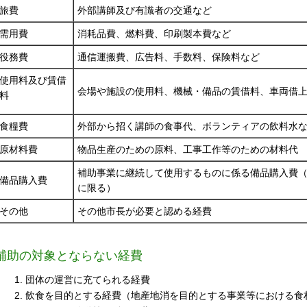
旅費
外部講師及び有識者の交通など
需用費
消耗品費、燃料費、印刷製本費など
役務費
通信運搬費、広告料、手数料、保険料など
使用料及び賃借
会場や施設の使用料、機械・備品の賃借料、車両借
料
食糧費
外部から招く講師の食事代、ボランティアの飲料水
原材料費
物品生産のための原料、工事工作等のための材料代
補助事業に継続して使用するものに係る備品購入費（
備品購入費
に限る）
その他
その他市長が必要と認める経費
補助の対象とならない経費
団体の運営に充てられる経費
飲食を目的とする経費（地産地消を目的とする事業等における食