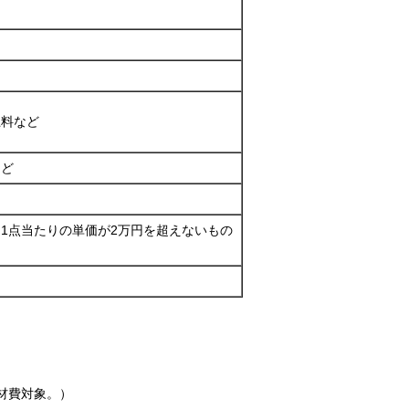
上料など
など
1点当たりの単価が2万円を超えないもの
材費対象。）