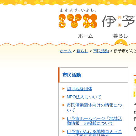
ホーム
>
暮らし
>
市民活動
> 伊予市がん
市民活動
認可地縁団体
NPO法人について
市民活動団体向けの情報につ
いて
伊予市ホームページ「地域活
動情報」の掲載について
伊予市がんばる地域コミュニ