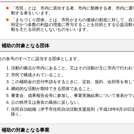
「市民」とは、市内に居住する者、市内に勤務する者、市内に通
動する者をいいます。
「まちづくり団体」とは、市民がまちの価値の創造に対して、自
特定かつ多数の利益の増進に寄与することを目的とする公益活動
動を主たる目的としないものをいいます。
補助の対象となる団体
次の各号のすべてに該当する団体とします。
活動の拠点が市内にあること。又はその活動が主に市内で行われ
市民で構成されていること。
この補助金の交付申請をするときに、定款、規約、会則等を有し
継続的な活動が期待できる団体であること。
審査会、成果報告会等に参加し、事業実施結果について発表がで
公の秩序又は善良の風俗に反しない。
住民自治組織（伊予市住民自治活動支援規則（平成19年8月10日
除く。
補助の対象となる事業