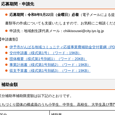
応募期間・申請先
応募期間：令和8年5月22日（金曜日）必着
（電子メールによる提
書類等の作成についても支援いたしますので、お気軽にご相談くだ
申請先：地域創生課代表メール：chiikisousei@city.iyo.lg.jp
【申請書類】
伊予市がんばる地域コミュニティ応援事業費補助金交付要綱（PDF
交付申請書（様式第1号）（ワード：19KB）
団体概要（様式第1号別紙1）（ワード：20KB）
事業計画書（様式第1号別紙2）（ワード：19KB）
収支予算書（様式第1号別紙3）（ワード：19KB）
補助金額
区分補助率補助限度額は以下記のとおりです。
まちづくり団体の構成員のうち小学生、中学生、高校生、大学生及び専
区分
補助率