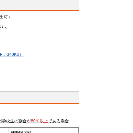
出可）
さい。
：340KB）
門学校生の割合が
80％以上
である場合
補助限度額