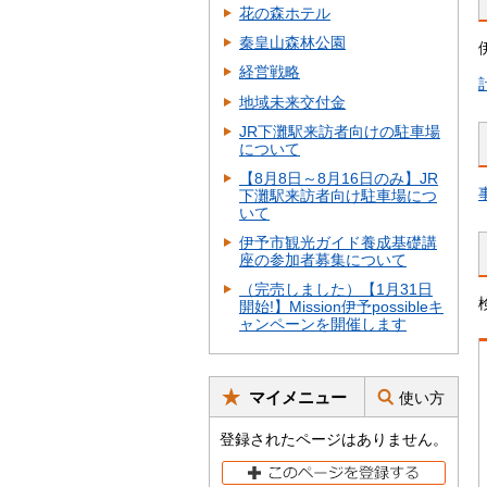
花の森ホテル
秦皇山森林公園
経営戦略
地域未来交付金
JR下灘駅来訪者向けの駐車場
について
【8月8日～8月16日のみ】JR
下灘駅来訪者向け駐車場につ
いて
伊予市観光ガイド養成基礎講
座の参加者募集について
（完売しました）【1月31日
開始!】Mission伊予possibleキ
ャンペーンを開催します
マイメニュー
使い方
登録されたページはありません。