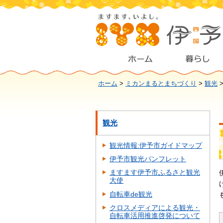
ホーム
>
ミカンまるとまちづくり
>
観光
観光
観光情報:伊予市ガイドマップ
伊予市観光パンフレット
ますます伊予市ふるさと観光
大使
自転車de観光
クロスメディアによる観光・
自転車活用推進啓発について