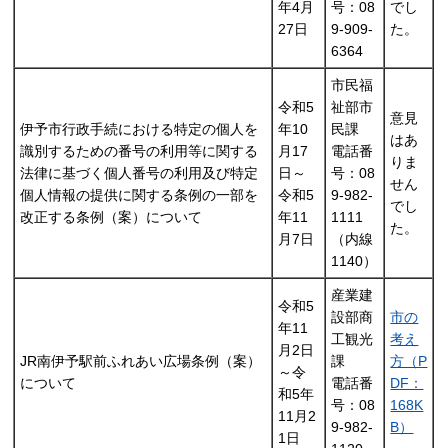
年4月
号：08
でし
27日
9-909-
た。
6364
市民福
令和5
祉部市
意見
伊予市行政手続における特定の個人を
年10
民課
はあ
識別するための番号の利用等に関する
月17
電話番
りま
法律に基づく個人番号の利用及び特定
日～
号：08
せん
個人情報の提供に関する条例の一部を
令和5
9-982-
でし
改正する条例（案）について
年11
1111
た。
月7日
（内線
1140）
産業建
令和5
設部商
市の
年11
工観光
考え
月2日
JR南伊予駅前ふれあい広場条例（案）
課
方（P
～令
について
電話番
DF：
和5年
号：08
168K
11月2
9-982-
B）
1日