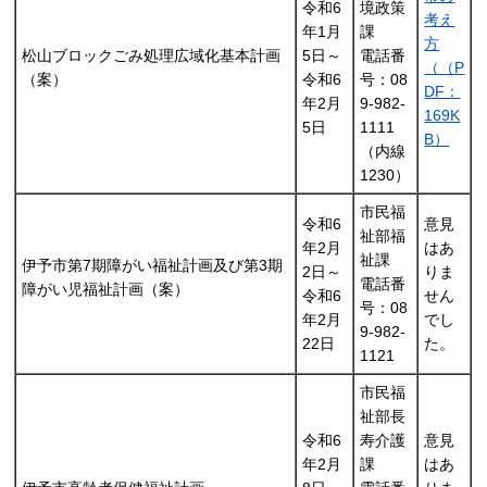
令和6
境政策
考え
年1月
課
方
松山ブロックごみ処理広域化基本計画
5日～
電話番
（（P
（案）
令和6
号：08
DF：
年2月
9-982-
169K
5日
1111
B）
（内線
1230）
市民福
令和6
意見
祉部福
年2月
はあ
祉課
伊予市第7期障がい福祉計画及び第3期
2日～
りま
電話番
障がい児福祉計画（案）
令和6
せん
号：08
年2月
でし
9-982-
22日
た。
1121
市民福
祉部長
令和6
寿介護
意見
年2月
課
はあ