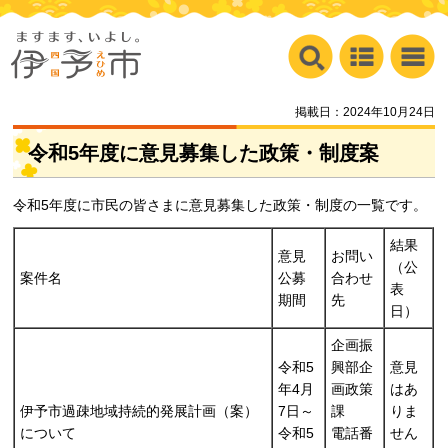
掲載日：2024年10月24日
令和5年度に意見募集した政策・制度案
令和5年度に市民の皆さまに意見募集した政策・制度の一覧です。
結果
意見
お問い
（公
案件名
公募
合わせ
表
期間
先
日）
企画振
令和5
興部企
意見
年4月
画政策
はあ
伊予市過疎地域持続的発展計画（案）
7日～
課
りま
について
令和5
電話番
せん