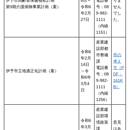
伊予市高齢者保健福祉計画
8日～
電話番
りま
第9期介護保険事業計画（案）
令和6
号：08
せん
年2月
9-982-
でし
27日
1111
た。
（内線
1151）
産業建
設部都
令和6
市整備
市の
年2月
課
考え
14日
電話番
方（P
伊予市立地適正化計画（案）
～令
号：08
DF：
和6年
9-982-
161K
3月4
1111
B）
日
（内線
1256）
産業建
設部環
令和6
境政策
意見
年3月
課
はあ