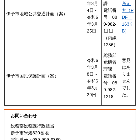
年3月
課
考え
4日～
電話番
方（P
伊予市地域公共交通計画（案）
令和6
号：08
DF：
年3月
9-982-
163K
25日
1111
B）
（内線
1256）
総務部
令和6
意見
危機管
年3月
はあ
理課
8日～
りま
伊予市国民保護計画（案）
電話番
令和6
せん
号：08
年3月
でし
9-982-
29日
た。
1218
お問い合わせ
総務部総務課行政担当
伊予市米湊820番地
電話番号：089-909-6380