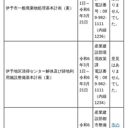
1日～
電話番
りま
伊予市一般廃棄物処理基本計画（案）
令和6
号：08
せん
年3月
9-982-
でし
21日
1111
た。
（内線
1236）
産業建
設部環
令和6
境政策
意見
年3月
課
はあ
伊予地区清掃センター解体及び跡地利
1日～
電話番
りま
用施設整備基本計画（案）
令和6
号：08
せん
年3月
9-982-
でし
21日
1111
た。
（内線
1234）
産業建
設部都
令和6
市整備
市の