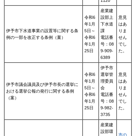
1120
産業建
令和6
設部上
意見
年1月
下水道
はあ
伊予市下水道事業の設置等に関する条
5日～
課
りま
例の一部を改正する条例（案）
令和6
電話番
せん
年1月
号：08
でし
25日
9-909-
た。
6389
伊予市
令和6
選挙管
意見
年1月
理委員
はあ
伊予市議会議員及び伊予市長の選挙に
5日～
会
りま
おける選挙公報の発行に関する条例
令和6
電話番
せん
（案）
年1月
号：08
でし
25日
9-982-
た。
3735
産業建
設部環
市の