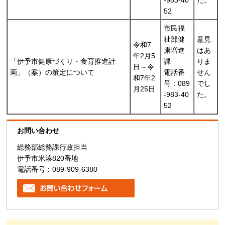
-983-40
た。
52
市民福
祉部健
意見
令和7
康増進
はあ
年2月5
「伊予市健康づくり・食育推進計
課
りま
日～令
画」（案）の策定について
電話番
せん
和7年2
号：089
でし
月25日
-983-40
た。
52
お問い合わせ
総務部総務課行政担当
伊予市米湊820番地
電話番号：089-909-6380