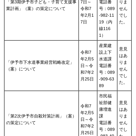
「第3期伊予市子ども・子育て支援事
7日～
電話番
りま
業計画」（案）の策定について
令和7
号：089
せん
年2月1
-982-11
でし
7日
19（内
た。
線116
1）
産業建
意見
令和7
設上下
はあ
年2月5
水道課
「伊予市下水道事業経営戦略改定」
りま
日～令
電話番
（案）について
せん
和7年2
号：089
でし
月25日
-909-63
た。
89
市民福
祉部健
意見
令和7
康増進
はあ
年2月5
「第2次伊予市自殺対策計画」（案）
課
りま
日～令
の策定について
電話番
せん
和7年2
号：089
でし
月25日