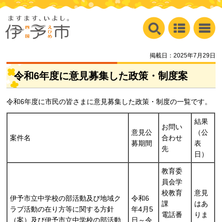
掲載日：2025年7月29日
令和6年度に意見募集した政策・制度案
令和6年度に市民の皆さまに意見募集した政策・制度の一覧です。
結果
お問い
意見公
（公
案件名
合わせ
募期間
表
先
日）
教育委
員会学
校教育
意見
伊予市立中学校の部活動及び地域ク
令和6
課
はあ
ラブ活動の在り方等に関する方針
年4月5
電話番
りま
（案）及び伊予市立中学校の部活動
日～令