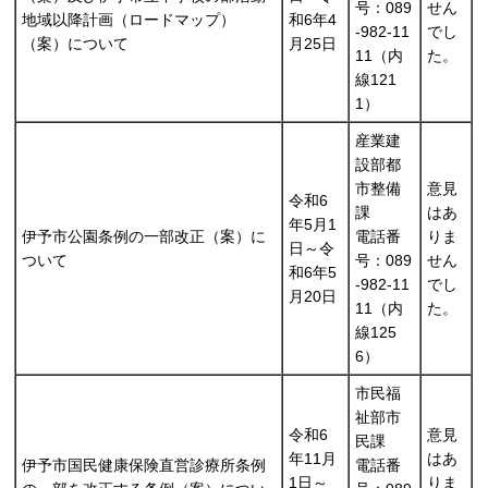
号：089
せん
地域以降計画（ロードマップ）
和6年4
-982-11
でし
（案）について
月25日
11（内
た。
線121
1）
産業建
設部都
市整備
意見
令和6
課
はあ
年5月1
伊予市公園条例の一部改正（案）に
電話番
りま
日～令
ついて
号：089
せん
和6年5
-982-11
でし
月20日
11（内
た。
線125
6）
市民福
祉部市
令和6
意見
民課
年11月
はあ
伊予市国民健康保険直営診療所条例
電話番
1日～
りま