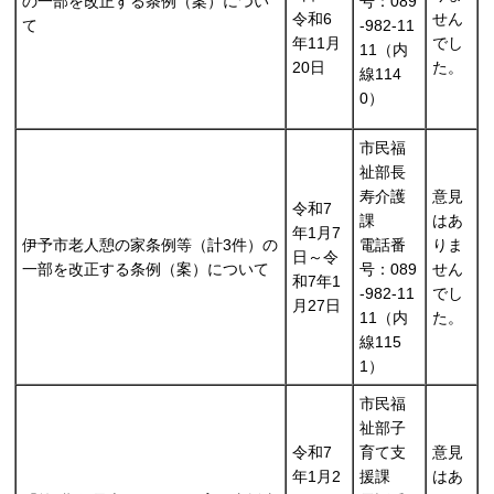
の一部を改正する条例（案）につい
号：089
令和6
せん
て
-982-11
年11月
でし
11（内
20日
た。
線114
0）
市民福
祉部長
寿介護
意見
令和7
課
はあ
年1月7
伊予市老人憩の家条例等（計3件）の
電話番
りま
日～令
一部を改正する条例（案）について
号：089
せん
和7年1
-982-11
でし
月27日
11（内
た。
線115
1）
市民福
祉部子
令和7
育て支
意見
年1月2
援課
はあ