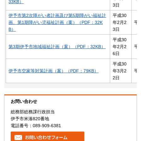
33KB）
3日
伊予市第2次障がい者計画及び第5期障がい福祉計
平成30
画、第1期障がい児福祉計画（案）（PDF：32K
年2月2
平
B）
3日
平成30
第3期伊予市地域福祉計画（案）（PDF：32KB）
年2月2
平
6日
平成30
伊予市空家等対策計画（案）（PDF：79KB）
年3月2
平
2日
お問い合わせ
総務部総務課行政担当
伊予市米湊820番地
電話番号：089-909-6381