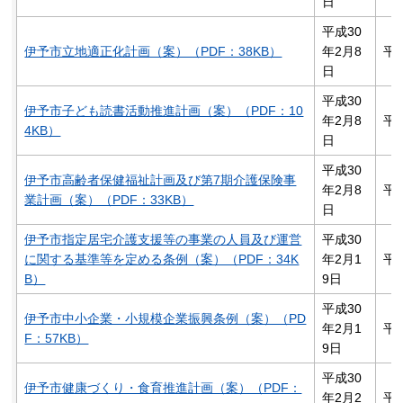
日
平成30
伊予市立地適正化計画（案）（PDF：38KB）
年2月8
平
日
平成30
伊予市子ども読書活動推進計画（案）（PDF：10
年2月8
平
4KB）
日
平成30
伊予市高齢者保健福祉計画及び第7期介護保険事
年2月8
平
業計画（案）（PDF：33KB）
日
伊予市指定居宅介護支援等の事業の人員及び運営
平成30
に関する基準等を定める条例（案）（PDF：34K
年2月1
平
B）
9日
平成30
伊予市中小企業・小規模企業振興条例（案）（PD
年2月1
平
F：57KB）
9日
平成30
伊予市健康づくり・食育推進計画（案）（PDF：
年2月2
平