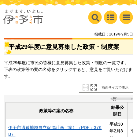
掲載日：2019年9月5日
平成29年度に意見募集した政策・制度案
平成29年度に市民の皆様に意見募集した政策・制度の一覧です。
下表の政策等の案の名称をクリックすると、意見をご覧いただけま
す。
画面サイズで表示
結果公
政策等の案の名称
開日
平成30
伊予市過疎地域自立促進計画（案）（PDF：37K
年2月8
平
B）