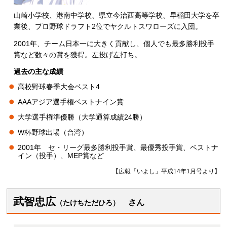
山崎小学校、港南中学校、県立今治西高等学校、早稲田大学を卒
業後、プロ野球ドラフト2位でヤクルトスワローズに入団。
2001年、チーム日本一に大きく貢献し、個人でも最多勝利投手
賞など数々の賞を獲得。左投げ左打ち。
過去の主な成績
高校野球春季大会ベスト4
AAAアジア選手権ベストナイン賞
大学選手権準優勝（大学通算成績24勝）
W杯野球出場（台湾）
2001年
セ
・リーグ最多勝利投手賞、最優秀投手賞、ベストナ
イン（投手）、MEP賞など
【広報「いよし」平成14年1月号より】
武智忠広
さ
ん
（たけちただひろ）