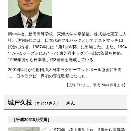
南中学校、新田高等学校、東海大学を卒業後、株式会社東芝に入
社。現役時代には、日本代表フルバックとしてテストマッチ13
試合に出場。1987年には「第1回W杯」に出場した。また、1994
年から5シーズンにわたって東芝府中ラグビー部の監督を務め、
1996年度から日本選手権3連覇を達成している。
2001年4月から財団法人日本ラグビーフットボール協会に出向
し、日本ラグビー界初の専任監督になった。
【広報「いよし」平成15年1月号より】
城戸久枝
さ
ん
（きどひさえ）
［平成20年6月受賞］
1976年、松山市生まれ。3歳から高等学