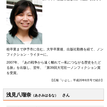
校卒業まで伊予市に住む。大学卒業後、出版社勤務を経て、ノン
フィクション・ライターに。
2007年、『あの戦争から遠く離れて―私につながる歴史をたど
る旅』を出版し、翌年、「第39回大宅壮一ノンフィクション賞
を受賞。
【広報「いよし」平成20年8月号で紹介】
浅見八瑠奈
さ
ん
（あさみはるな）