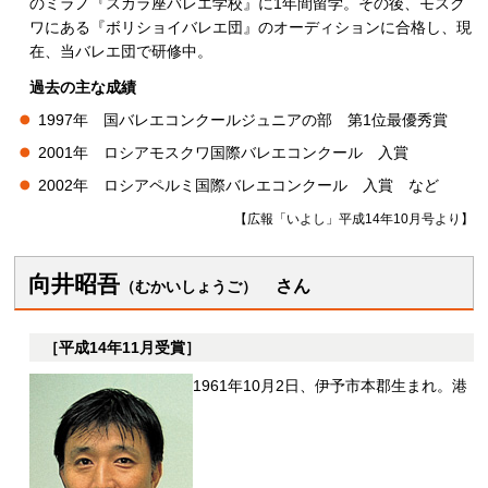
のミラノ『スカラ座バレエ学校』に1年間留学。その後、モスク
ワにある『ボリショイバレエ団』のオーディションに合格し、現
在、当バレエ団で研修中。
過去の主な成績
1997年
国
バレエコンクールジュニアの部
第
1位最優秀賞
2001年
ロ
シアモスクワ国際バレエコンクール
入
賞
2002年
ロ
シアペルミ国際バレエコンクール
入
賞
な
ど
【広報「いよし」平成14年10月号より】
向井昭吾
さ
ん
（むかいしょうご）
［平成14年11月受賞］
1961年10月2日、伊予市本郡生まれ。港