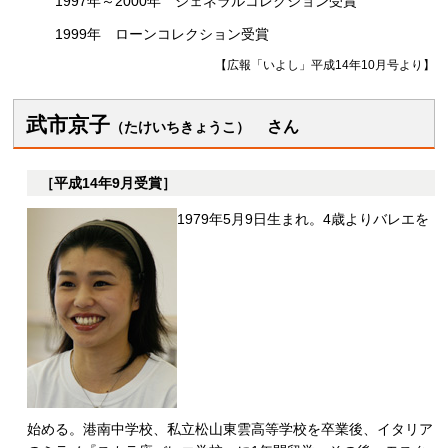
1997年～2000年
ジ
ェネラルコレクション受賞
1999年
ロ
ーンコレクション受賞
【広報「いよし」平成14年10月号より】
武市京子
さ
ん
（たけいちきょうこ）
［平成14年9月受賞］
1979年5月9日生まれ。4歳よりバレエを
始める。港南中学校、私立松山東雲高等学校を卒業後、イタリア