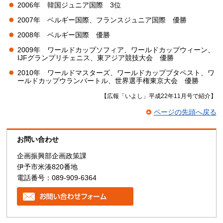
2006年
韓
国ジュニア国際
3
位
2007年
ベ
ルギー国際、フランスジュニア国際
優
勝
2008年
ベ
ルギー国際
優
勝
2009年
ワ
ールドカップソフィア、ワールドカップウィーン、
IJFグランプリチェニス、東アジア競技大会
優
勝
2010年
ワ
ールドマスターズ、ワールドカップブタペスト、ワ
ールドカップウランバートル、世界選手権東京大会
優
勝
【広報「いよし」平成22年11月号で紹介】
ページの先頭へ戻る
お問い合わせ
企画振興部企画政策課
伊予市米湊820番地
電話番号：089-909-6364