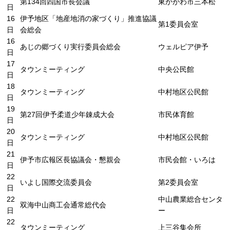
第134回四国市長会議
東かがわ市三本松
日
16
伊予地区「地産地消の家づくり」推進協議
第1委員会室
日
会総会
16
あじの郷づくり実行委員会総会
ウェルピア伊予
日
17
タウンミーティング
中央公民館
日
18
タウンミーティング
中村地区公民館
日
19
第27回伊予柔道少年錬成大会
市民体育館
日
20
タウンミーティング
中村地区公民館
日
21
伊予市広報区長協議会・懇親会
市民会館・いろは
日
22
いよし国際交流委員会
第2委員会室
日
22
中山農業総合センタ
双海中山商工会通常総代会
日
ー
22
タウンミーティング
上三谷集会所