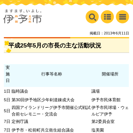
掲載日：2013年6月11日
平成25年5月の市長の主な活動状況
実
施
行事等名称
開催場所
日
1日
臨時議会
議場
5日
第30回伊予地区少年剣道錬成大会
伊予市民体育館
四国アイランドリーグ伊予市開催公式戦試
伊予市民球場・ウェ
5日
合前セレモニー・交流会
ルピア伊予
7日
定例庁議
第2委員会室
7日
伊予市・松前町共立衛生組合議会
塩美園