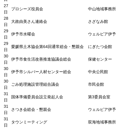
27
プロシーズ役員会
中山地域事務所
日
28
大政由美さん連絡会
さざなみ館
日
29
伊予市水曜会
ウェルピア伊予
日
29
愛媛県土木協会第64回通常総会・懇親会
にぎたつ会館
日
30
伊予市食生活改善推進協議会総会
保健センター
日
30
伊予市シルバー人材センター総会
中央公民館
日
30
ごみ処理施設管理組合議会
市民会館
日
31
国体準備委員会設立発起人会
第3委員会室
日
31
さつき会総会・懇親会
ウェルピア伊予
日
31
タウンミーティング
双海地域事務所
日