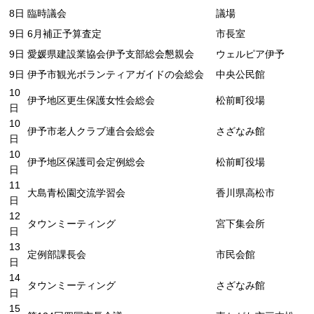
8日
臨時議会
議場
9日
6月補正予算査定
市長室
9日
愛媛県建設業協会伊予支部総会懇親会
ウェルピア伊予
9日
伊予市観光ボランティアガイドの会総会
中央公民館
10
伊予地区更生保護女性会総会
松前町役場
日
10
伊予市老人クラブ連合会総会
さざなみ館
日
10
伊予地区保護司会定例総会
松前町役場
日
11
大島青松園交流学習会
香川県高松市
日
12
タウンミーティング
宮下集会所
日
13
定例部課長会
市民会館
日
14
タウンミーティング
さざなみ館
日
15