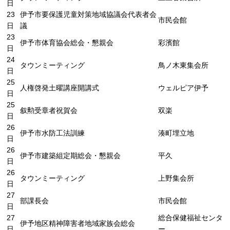
日
23
伊予市要保護児童対策地域協議会代表者会
市民会館
日
議
23
伊予市体育協会総会・懇親会
彩濱館
日
24
タウンミーティング
鳥ノ木東集会所
日
25
人権啓発土曜講座開講式
ウェルピア伊予
日
25
叙勲受章者祝賀会
双楽
日
26
伊予市水防工法訓練
湊町埋立地
日
26
伊予市建築組定期総会・懇親会
平久
日
26
タウンミーティング
上野集会所
日
27
部課長会
市民会館
日
27
総合保健福祉センタ
伊予地区精神障害者地域家族会総会
日
ー