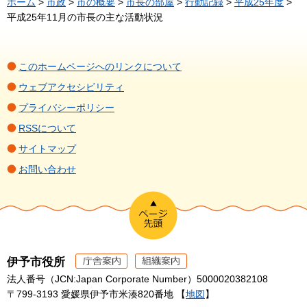
ホーム
>
市政
>
市の概要
>
市長の部屋
>
行動記録
>
平成25年度
>
平成25年11月の市長の主な活動状況
このホームページへのリンクについて
ウェブアクセシビリティ
プライバシーポリシー
RSSについて
サイトマップ
お問い合わせ
伊予市役所
法人番号（JCN:Japan Corporate Number）5000020382108
〒799-3193 愛媛県伊予市米湊820番地 【
地図
】