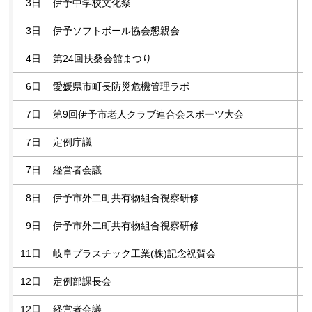
3日
伊予中学校文化祭
3日
伊予ソフトボール協会懇親会
4日
第24回扶桑会館まつり
6日
愛媛県市町長防災危機管理ラボ
7日
第9回伊予市老人クラブ連合会スポーツ大会
7日
定例庁議
7日
経営者会議
8日
伊予市外二町共有物組合視察研修
9日
伊予市外二町共有物組合視察研修
11日
岐阜プラスチック工業(株)記念祝賀会
12日
定例部課長会
12日
経営者会議