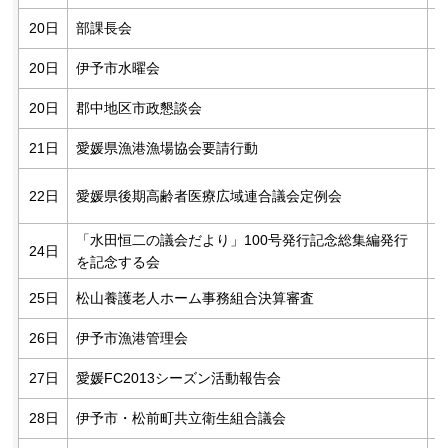
20日
部課長会
20日
伊予市水曜会
20日
郡中地区市政懇談会
21日
愛媛県漁港漁場協会要請行動
22日
愛媛県後期高齢者医療広域連合議会定例会
「水田恒二の議会だより」100号発行記念総集編発行
24日
を記念する会
25日
松山養護老人ホーム事務組合決算審査
26日
伊予市漁港管理会
27日
愛媛FC2013シーズン活動報告会
28日
伊予市・松前町共立衛生組合議会