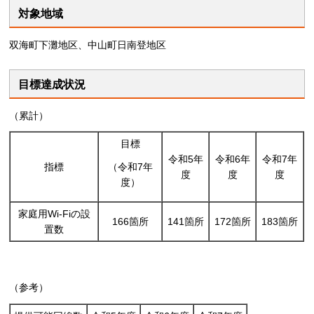
対象地域
双海町下灘地区、中山町日南登地区
目標達成状況
（累計）
目標
令和5年
令和6年
令和7年
指標
（令和7年
度
度
度
度）
家庭用Wi-Fiの設
166箇所
141箇所
172箇所
183箇所
置数
（参考）