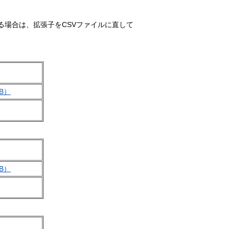
る場合は、拡張子をCSVファイルに直して
B）
B）