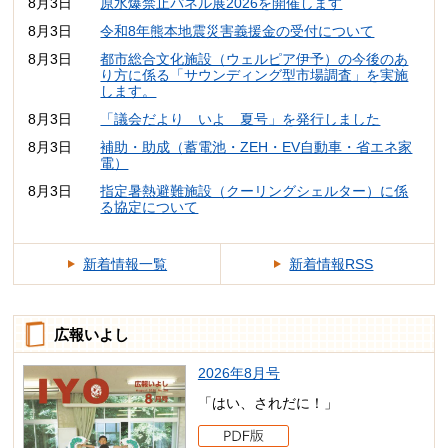
8月3日
原水爆禁止パネル展2026を開催します
8月3日
令和8年熊本地震災害義援金の受付について
8月3日
都市総合文化施設（ウェルピア伊予）の今後のあ
り方に係る「サウンディング型市場調査」を実施
します。
8月3日
「議会だより いよ 夏号」を発行しました
8月3日
補助・助成（蓄電池・ZEH・EV自動車・省エネ家
電）
8月3日
指定暑熱避難施設（クーリングシェルター）に係
る協定について
新着情報一覧
新着情報RSS
広報いよし
2026年8月号
「はい、されだに！」