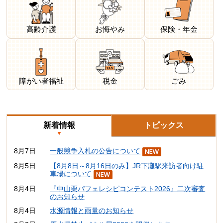
高齢介護
お悔やみ
保険・年金
障がい者福祉
税金
ごみ
新着情報
トピックス
8月7日
一般競争入札の公告について
8月5日
【8月8日～8月16日のみ】JR下灘駅来訪者向け駐
車場について
8月4日
『中山栗パフェレシピコンテスト2026』二次審査
のお知らせ
8月4日
水源情報と雨量のお知らせ