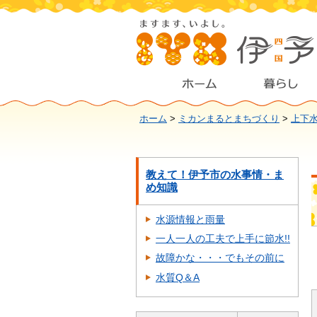
ホーム
>
ミカンまるとまちづくり
>
上下
教えて！伊予市の水事情・ま
め知識
水源情報と雨量
一人一人の工夫で上手に節水!!
故障かな・・・でもその前に
水質Q＆A