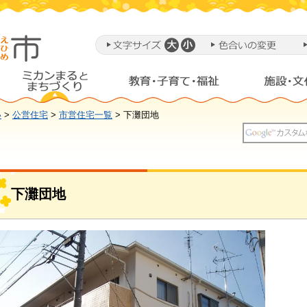
い
>
公営住宅
>
市営住宅一覧
> 下灘団地
下灘団地