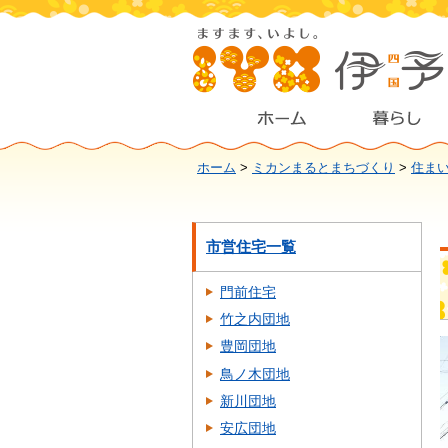
ホーム
>
ミカンまるとまちづくり
>
住ま
市営住宅一覧
門前住宅
竹之内団地
豊岡団地
鳥ノ木団地
新川団地
安広団地