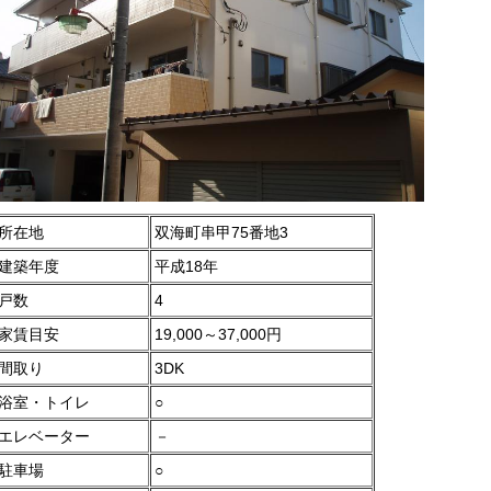
所在地
双海町串甲75番地3
建築年度
平成18年
戸数
4
家賃目安
19,000～37,000円
間取り
3DK
浴室・トイレ
○
エレベーター
－
駐車場
○