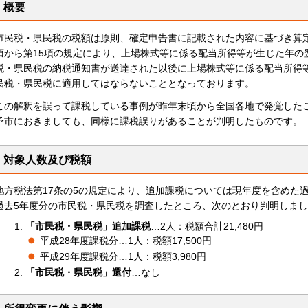
概要
市民税・県民税の税額は原則、確定申告書に記載された内容に基づき算定
項から第15項の規定により、上場株式等に係る配当所得等が生じた年の
税・県民税の納税通知書が送達された以後に上場株式等に係る配当所得
民税・県民税に適用してはならないこととなっております。
この解釈を誤って課税している事例が昨年末頃から全国各地で発覚した
予市におきましても、同様に課税誤りがあることが判明したものです。
対象人数及び税額
地方税法第17条の5の規定により、追加課税については現年度を含めた
過去5年度分の市民税・県民税を調査したところ、次のとおり判明しま
「市民税・県民税」追加課税
…2人：税額合計21,480円
平成28年度課税分…1人：税額17,500円
平成29年度課税分…1人：税額3,980円
「市民税・県民税」還付
…なし