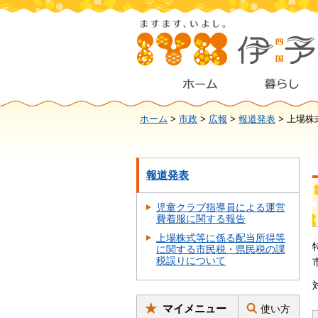
ホーム
>
市政
>
広報
>
報道発表
> 上場
報道発表
児童クラブ指導員による運営
費着服に関する報告
上場株式等に係る配当所得等
に関する市民税・県民税の課
税誤りについて
マイメニュー
使い方