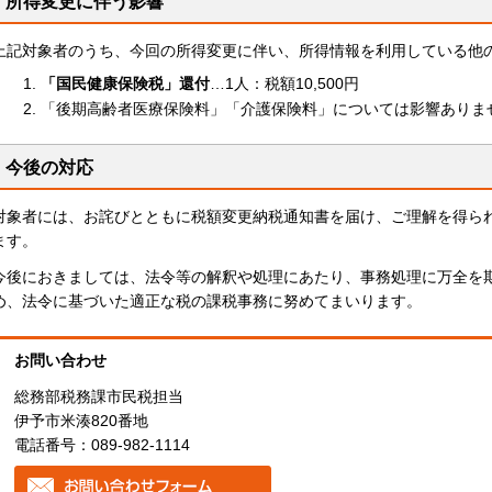
所得変更に伴う影響
上記対象者のうち、今回の所得変更に伴い、所得情報を利用している他
「国民健康保険税」還付
…1人：税額10,500円
「後期高齢者医療保険料」「介護保険料」については影響ありま
今後の対応
対象者には、お詫びとともに税額変更納税通知書を届け、ご理解を得ら
ます。
今後におきましては、法令等の解釈や処理にあたり、事務処理に万全を
め、法令に基づいた適正な税の課税事務に努めてまいります。
お問い合わせ
総務部税務課市民税担当
伊予市米湊820番地
電話番号：089-982-1114