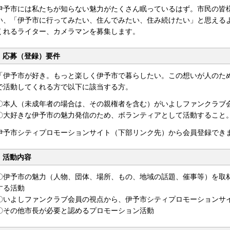
伊予市には私たちが知らない魅力がたくさん眠っているはず。市民の皆
い、「伊予市に行ってみたい、住んでみたい、住み続けたい」と思える
くれるライター、カメラマンを募集します。
応募（登録）要件
「伊予市が好き。もっと楽しく伊予市で暮らしたい。この想いが人のた
で活動してくれる方で以下に該当する方。
〇本人（未成年者の場合は、その親権者を含む）がいよしファンクラブ
〇大好きな伊予市の魅力発信のため、ボランティアとして活動すること
伊予市シティプロモーションサイト（下部リンク先）から会員登録でき
活動内容
〇伊予市の魅力（人物、団体、場所、もの、地域の話題、催事等）を取
する活動
〇いよしファンクラブ会員の視点から、伊予市シティプロモーションサ
〇その他市長が必要と認めるプロモーション活動