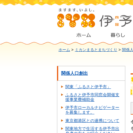
ホーム
>
ミカンまるとまちづくり
>
関係
関係人口創出
関東「ふるさと伊予市」
ふるさと伊予市同窓会開催支
援事業費補助金
伊予市ローカルナビゲーター
を募集します。
東京都港区との連携について
関東地方で生活する伊予市出