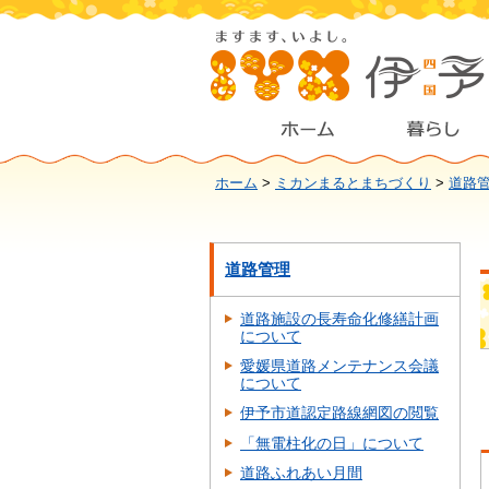
ホーム
>
ミカンまるとまちづくり
>
道路
道路管理
道路施設の長寿命化修繕計画
について
愛媛県道路メンテナンス会議
について
伊予市道認定路線網図の閲覧
「無電柱化の日」について
道路ふれあい月間