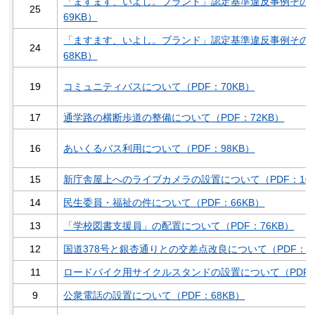
「ますます、いよし。ブランド」認定基準違反事例その2
25
69KB）
「ますます、いよし。ブランド」認定基準違反事例その1
24
68KB）
19
コミュニティバスについて（PDF：70KB）
17
通学路の横断歩道の整備について（PDF：72KB）
16
あいくるバス利用について（PDF：98KB）
15
新庁舎屋上へのライブカメラの設置について（PDF：106
14
民生委員・福祉の件について（PDF：66KB）
13
「学校図書支援員」の配置について（PDF：76KB）
12
国道378号と銀杏通りとの交差点改良について（PDF：78
11
ロードバイク用サイクルスタンドの設置について（PDF：
9
公衆電話の設置について（PDF：68KB）