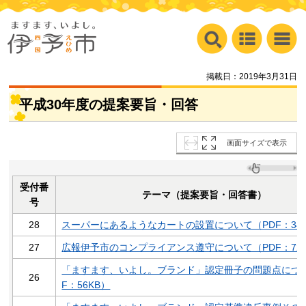
掲載日：2019年3月31日
平成30年度の提案要旨・回答
画面サイズで表示
受付番
テーマ（提案要旨・回答書）
号
28
スーパーにあるようなカートの設置について（PDF：34
27
広報伊予市のコンプライアンス遵守について（PDF：72
「ますます、いよし。ブランド」認定冊子の問題点につい
26
F：56KB）