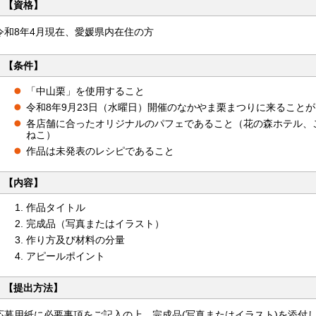
【資格】
令和8年4月現在、愛媛県内在住の方
【条件】
「中山栗」を使用すること
令和8年9月23日（水曜日）開催のなかやま栗まつりに来ること
各店舗に合ったオリジナルのパフェであること（花の森ホテル、
ねこ）
作品は未発表のレシピであること
【内容】
作品タイトル
完成品（写真またはイラスト）
作り方及び材料の分量
アピールポイント
【提出方法】
応募用紙に必要事項をご記入の上、完成品(写真またはイラスト)を添付