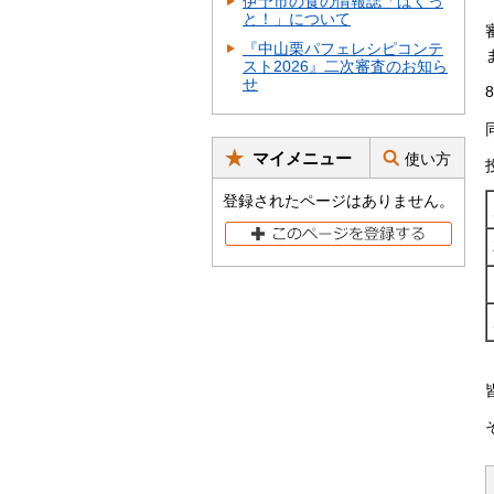
伊予市の食の情報誌「ぱくっ
と！」について
『中山栗パフェレシピコンテ
スト2026』二次審査のお知ら
せ
マイメニュー
使い方
登録されたページはありません。