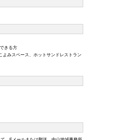
ができる方
こよみスペース、ホットサンドレストラン
して、Eメールまたは郵送、中山地域事務所