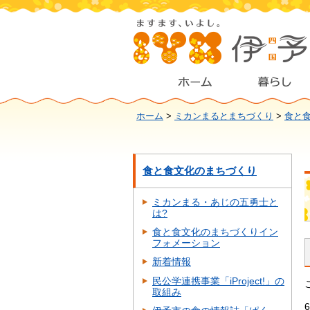
ホーム
>
ミカンまるとまちづくり
>
食と
食と食文化のまちづくり
ミカンまる・あじの五勇士と
は?
食と食文化のまちづくりイン
フォメーション
新着情報
民公学連携事業「iProject!」の
取組み