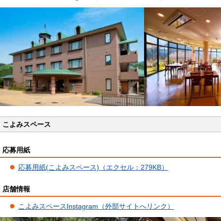
こよみスペース
応募用紙
応募用紙(こよみスペース)（エクセル：279KB）
店舗情報
こよみスペースInstagram（外部サイトへリンク）