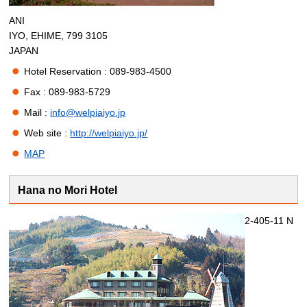
ANI
IYO, EHIME, 799 3105
JAPAN
Hotel Reservation : 089-983-4500
Fax : 089-983-5729
Mail :
info@welpiaiyo.jp
Web site :
http://welpiaiyo.jp/
MAP
Hana no Mori Hotel
2-405-11 N